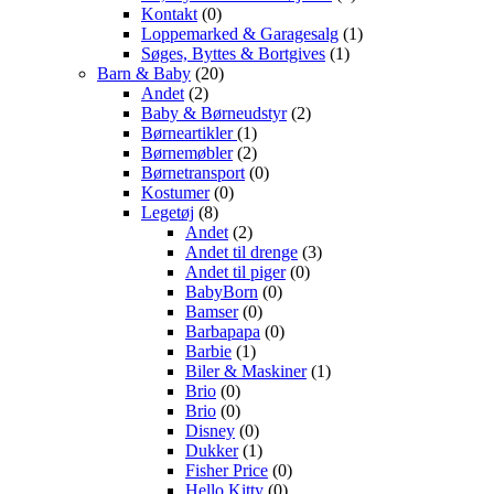
Kontakt
(0)
Loppemarked & Garagesalg
(1)
Søges, Byttes & Bortgives
(1)
Barn & Baby
(20)
Andet
(2)
Baby & Børneudstyr
(2)
Børneartikler
(1)
Børnemøbler
(2)
Børnetransport
(0)
Kostumer
(0)
Legetøj
(8)
Andet
(2)
Andet til drenge
(3)
Andet til piger
(0)
BabyBorn
(0)
Bamser
(0)
Barbapapa
(0)
Barbie
(1)
Biler & Maskiner
(1)
Brio
(0)
Brio
(0)
Disney
(0)
Dukker
(1)
Fisher Price
(0)
Hello Kitty
(0)