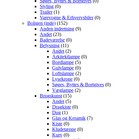
Søges, Byttes & Bortgives
(0)
Styling
(0)
Trailer
(1)
Varevogne & Erhvervsbiler
(0)
Boligen (inde)
(152)
Anden indretning
(9)
Andet
(23)
Badeværelse
(0)
Belysning
(11)
Andet
(2)
Arkitektlampe
(0)
Bordlampe
(5)
Gulvlampe
(0)
Loftslampe
(2)
Lysekrone
(0)
Søges, Byttes & Bortgives
(0)
Væglampe
(2)
Brugskunst
(15)
Andet
(5)
Dragkiste
(0)
Dug
(1)
Glas og Keramik
(7)
Kiste
(0)
Kludetæppe
(0)
Kurv
(0)