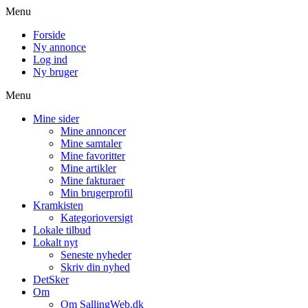
Menu
Forside
Ny annonce
Log ind
Ny bruger
Menu
Mine sider
Mine annoncer
Mine samtaler
Mine favoritter
Mine artikler
Mine fakturaer
Min brugerprofil
Kramkisten
Kategorioversigt
Lokale tilbud
Lokalt nyt
Seneste nyheder
Skriv din nyhed
DetSker
Om
Om SallingWeb.dk