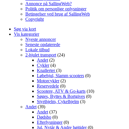
Annonce på SallingWeb?
Politik om personlige oplysninger
Betingelser ved brug af SallingWeb
Copyright
Søg via kort
Vis kategorier
Nyeste annoncer
Seneste opdaterede
Lokale tilbud
2-hjulet transport
(24)
Andet
(2)
Cykler
(4)
Knallerter
(3)
Løbehjul, Slamm scooters
(0)
Motorcykler
(2)
Reservedele
(0)
Scootere, ATV & Go-karts
(10)
Søges, Byttes & Bortgives
(0)
Styrthjelm, Cykelhjelm
(3)
Andet
(39)
Andet
(37)
Dødsbo
(0)
Efterlysninger
(0)
Jul, Nytår & Andre højtider
(0)