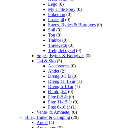
Lego
(0)
My Little Pony
(0)
Pokemon
(0)
Puslespil
(0)
Søges, Byttes & Bortgives
(0)
Spil
(0)
Tog
(0)
Traktor
(0)
Trælegetøj
(0)
Trehjulet cykel
(0)
Søges, Byttes & Bortgives
(0)
Tøj & Sko
(5)
Accessories
(0)
Andet
(2)
Dreng 0-5 år
(0)
Dreng 11-15 år
(1)
Dreng 6-10 år
(1)
Økologisk
(0)
Pige 0-5 år
(0)
Pige 11-15 år
(0)
Pige 6-10 år
(1)
Vente- & Ammetøj
(0)
Biler, Trailer & Camping
(28)
Andet
(4)
Autostereo
(0)