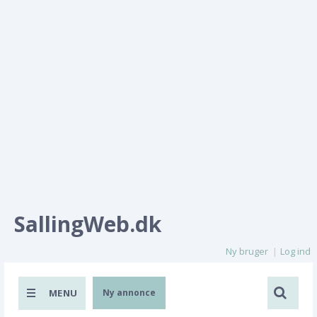
SallingWeb.dk
Ny bruger
Log ind
MENU
Ny annonce