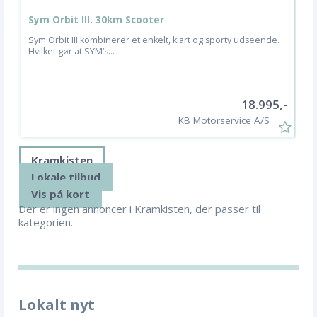
Sym Orbit III. 30km Scooter
S
Sym Orbit III kombinerer et enkelt, klart og sporty udseende.
D
Hvilket gør at SYM’s...
e
18.995,-
KB Motorservice A/S
Kramkisten
Lokale tilbud
Vis på kort
Der er ingen annoncer i Kramkisten, der passer til
kategorien.
Lokalt nyt