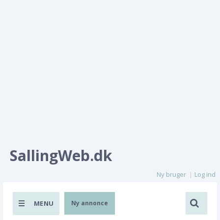
SallingWeb.dk
Ny bruger
Log ind
MENU
Ny annonce