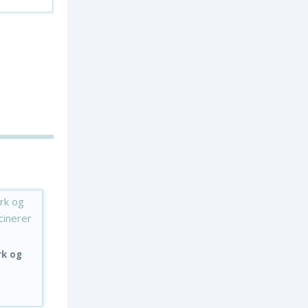
rk og