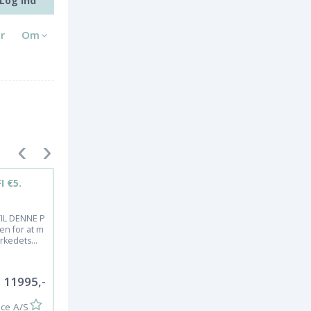
Log ind
r
Om
 €5.
Sym Orbit III. 30km
Scooter
TIL DENNE P
Sym Orbit III kombinerer et enk
en for at m
elt, klart og sporty udseende. H
kedets...
vilket gør at SYM’s...
11995,-
18.995,
ice A/S
KB Motorservice A/S