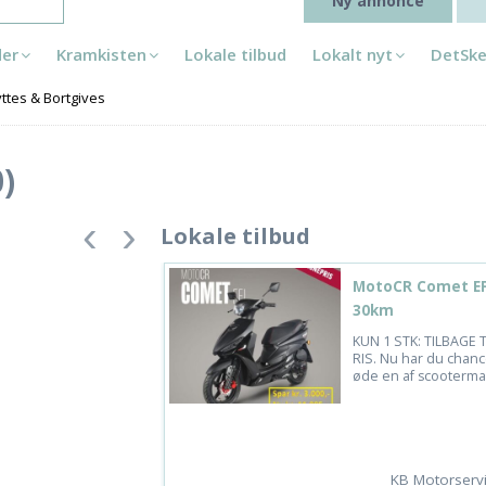
Ny annonce
der
Kramkisten
Lokale tilbud
Lokalt nyt
DetSke
ttes & Bortgives
)
Lokale tilbud
MotoCR Comet EFI
30km
KUN 1 STK: TILBAGE 
RIS. Nu har du chanc
øde en af scootermar
KB Motorserv