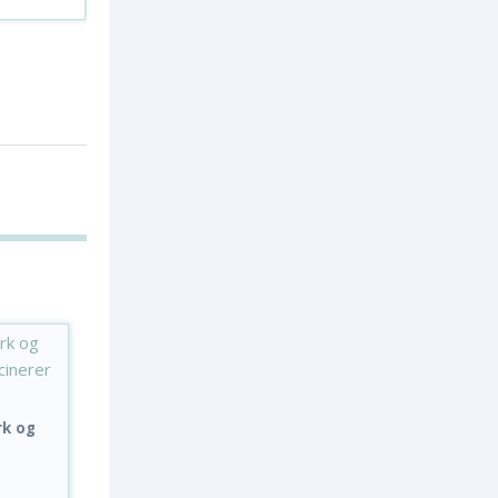
rk og