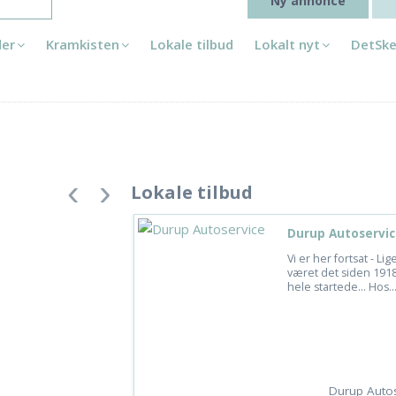
Ny annonce
der
Kramkisten
Lokale tilbud
Lokalt nyt
DetSke
Lokale tilbud
Durup Autoservic
Vi er her fortsat - Li
været det siden 1918
hele startede... Hos..
Durup Autos