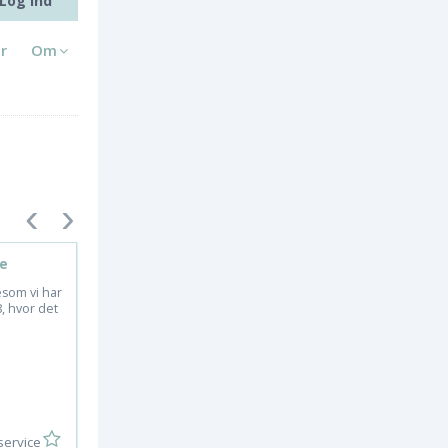
Log ind
r
Om
e
MotoCR Hot50SP EFI
gesom vi har
Spar kr. 2.000,- Nu kun 15.995. 
, hvor det
otoCR HOT50SP bryster sig af e
.
n ny stærk 4T EFI...
15995,
ervice
KB Motorservice A/S