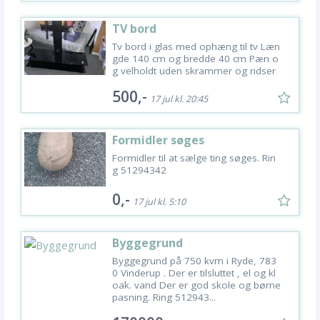
TV bord
Tv bord i glas med ophæng til tv Læn
gde 140 cm og bredde 40 cm Pæn o
g velholdt uden skrammer og ridser
500,-
17 jul kl. 20:45
Formidler søges
Formidler til at sælge ting søges. Rin
g 51294342
0,-
17 jul kl. 5:10
Byggegrund
Byggegrund på 750 kvm i Ryde, 783
0 Vinderup . Der er tilsluttet , el og kl
oak. vand Der er god skole og børne
pasning. Ring 512943...