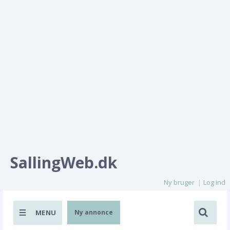
SallingWeb.dk
Ny bruger
Log ind
MENU
Ny annonce