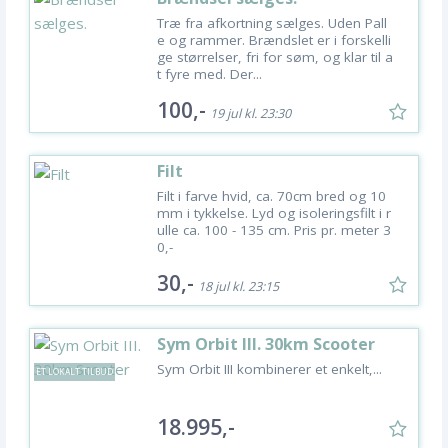
Træ fra afkortning sælges. Uden Pall
e og rammer. Brændslet er i forskelli
ge størrelser, fri for søm, og klar til a
t fyre med. Der...
100,-
19 jul kl. 23:30
Filt
Filt i farve hvid, ca. 70cm bred og 10
mm i tykkelse. Lyd og isoleringsfilt i r
ulle ca. 100 - 135 cm. Pris pr. meter 3
0,-
30,-
18 jul kl. 23:15
Sym Orbit III. 30km Scooter
Sym Orbit III kombinerer et enkelt,...
ET LOKALT TILBUD
18.995,-