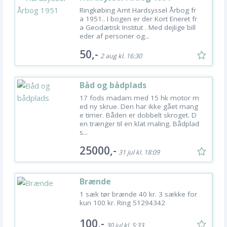
Ringkøbing Amt Hardsyssel Årbog fr
a 1951.. I bogen er der Kort Eneret fr
a Geodætisk Institut . Med dejlige bill
eder af personer og...
50,-
2 aug kl. 16:30
Båd og bådplads
17 fods madam med 15 hk motor m
ed ny skrue. Den har ikke gået mang
e timer. Båden er dobbelt skroget. D
en trænger til en klat maling. Bådplad
s...
25000,-
31 jul kl. 18:09
Brænde
1 sæk tør brænde 40 kr. 3 sække for
kun 100 kr. Ring 51294342
100,-
30 jul kl. 5:33