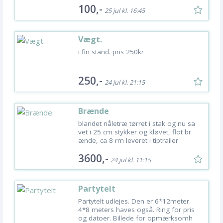
100,-
25 jul kl. 16:45
Vægt.
i fin stand. pris 250kr
250,-
24 jul kl. 21:15
Brænde
blandet nåletræ tørret i stak og nu sa
vet i 25 cm stykker og kløvet, flot br
ænde, ca 8 rm leveret i tiptrailer
3600,-
24 jul kl. 11:15
Partytelt
Partytelt udlejes. Den er 6*12meter.
4*8 meters haves også. Ring for pris
og datoer. Billede for opmærksomh