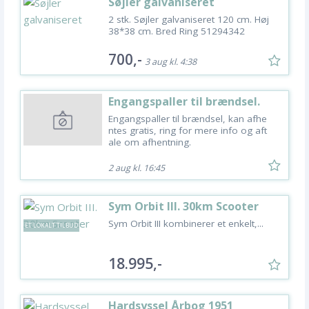
Søjler galvaniseret
2 stk. Søjler galvaniseret 120 cm. Høj
38*38 cm. Bred Ring 51294342
700,-
3 aug kl. 4:38
Engangspaller til brændsel.
Engangspaller til brændsel, kan afhe
ntes gratis, ring for mere info og aft
ale om afhentning.
2 aug kl. 16:45
Sym Orbit III. 30km Scooter
Sym Orbit III kombinerer et enkelt,...
ET LOKALT TILBUD
18.995,-
Hardsyssel Årbog 1951