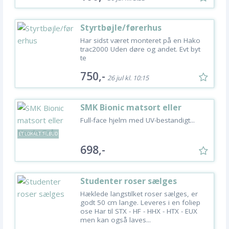
Styrtbøjle/førerhus
Har sidst været monteret på en Hako
trac2000 Uden døre og andet. Evt byt
te
750,-
26 jul kl. 10:15
SMK Bionic matsort eller
Nardo Grå
Full-face hjelm med UV-bestandigt...
ET LOKALT TILBUD
698,-
Studenter roser sælges
Hæklede langstilket roser sælges, er
godt 50 cm lange. Leveres i en foliep
ose Har til STX - HF - HHX - HTX - EUX
men kan også laves...