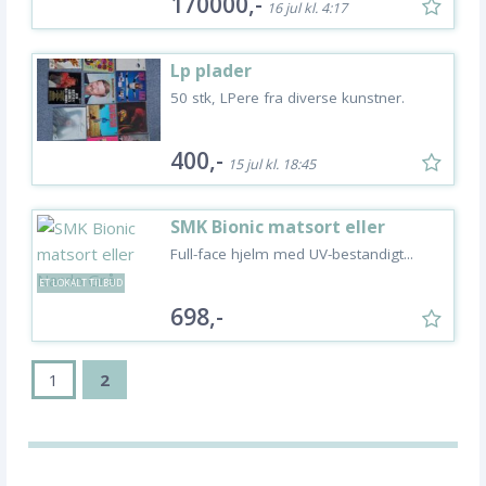
170000,-
16 jul kl. 4:17
Lp plader
50 stk, LPere fra diverse kunstner.
400,-
15 jul kl. 18:45
SMK Bionic matsort eller
Nardo Grå
Full-face hjelm med UV-bestandigt...
ET LOKALT TILBUD
698,-
1
2