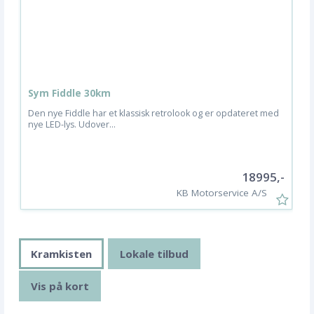
Sym Fiddle 30km
M
Den nye Fiddle har et klassisk retrolook og er opdateret med
S
nye LED-lys. Udover...
s
18995,-
KB Motorservice A/S
Kramkisten
Lokale tilbud
Vis på kort