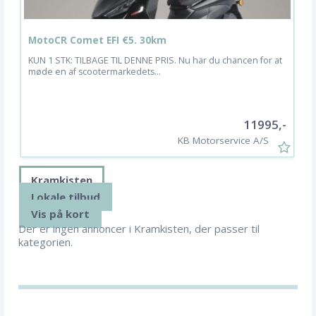
MotoCR Comet EFI €5. 30km
S
KUN 1 STK: TILBAGE TIL DENNE PRIS. Nu har du chancen for at
S
møde en af scootermarkedets...
H
11995,-
KB Motorservice A/S
Kramkisten
Lokale tilbud
Vis på kort
Der er ingen annoncer i Kramkisten, der passer til
kategorien.