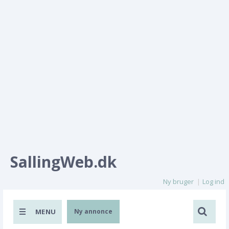
SallingWeb.dk
Ny bruger
Log ind
MENU
Ny annonce