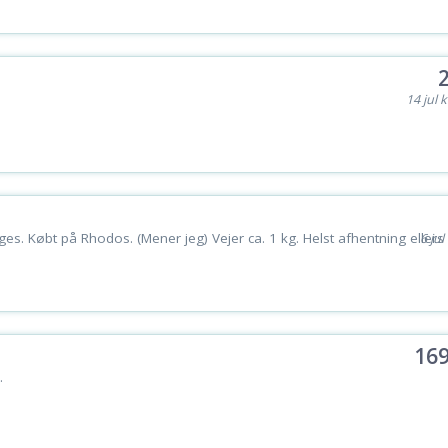
14 jul k
s. Købt på Rhodos. (Mener jeg) Vejer ca. 1 kg. Helst afhentning ellers 
6 jul
169
.