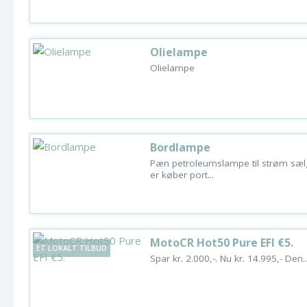
Olielampe
Olielampe
Bordlampe
Pæn petroleumslampe til strøm sælge
er køber port...
MotoCR Hot50 Pure EFI €5.
ET LOKALT TILBUD
Spar kr. 2.000,-. Nu kr. 14.995,- Den..