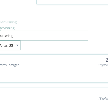
lerivisning
stevisning
ærm, sælges.
18 jul k
18 jul k