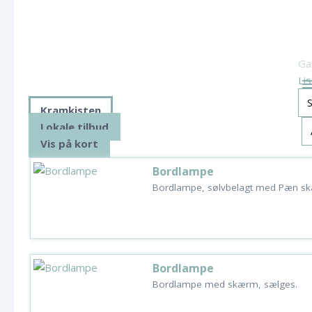
Gal
Li
Kramkisten
Lokale tilbud
Vis på kort
Bordlampe
Bordlampe, sølvbelagt med Pæn sk
Bordlampe
Bordlampe med skærm, sælges.