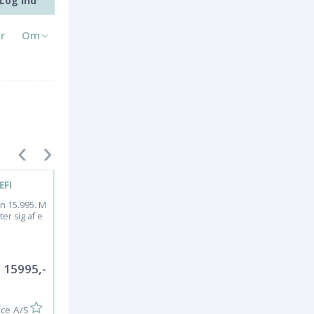
Log ind
r
Om
EFI
SMK styrthjelm fullface
m/solbrille
un 15.995. M
r sig af e
Den populære model SMK Twi
ter er både solid, sikker og så e
det en billig hjelm...
15995,-
798,
ice A/S
KB Motorservice A/S