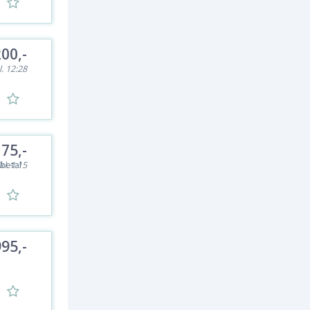
200,-
l. 12:28
75,-
betal
 kl. 1:15
95,-