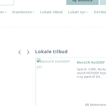
Ny annonce
der
Kramkisten
Lokale tilbud
Lokalt nyt
DetSke
e
Lokale tilbud
MotoCR Hot50SP 
Spar kr. 2.000,- Nu k
otoCR HOT50SP bryste
n ny stærk 4T EFI...
KB Motorserv