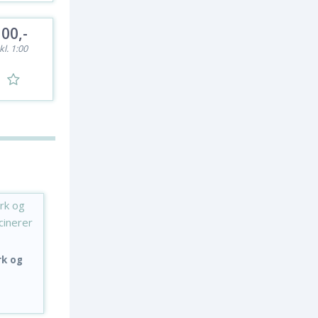
100,-
kl. 1:00
rk og