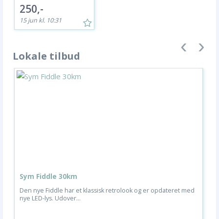
250,-
15 jun kl. 10:31
Lokale tilbud
Sym Fiddle 30km
S
Den nye Fiddle har et klassisk retrolook og er opdateret med
Sy
nye LED-lys. Udover...
Hv