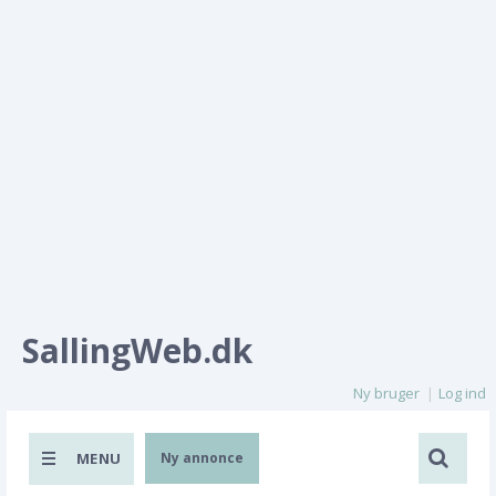
SallingWeb.dk
Ny bruger
Log ind
MENU
Ny annonce