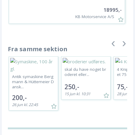
18995,-
KB Motorservice A/S
Fra samme sektion
skal du have noget br
4 Kniple
oderet eller...
et 75 kr. 
Antik symaskine Berg
mann & Hüttemeier D
250,-
75,-
ansk...
15 jun kl. 10:31
28 jun kl. 
200,-
26 jun kl. 22:45