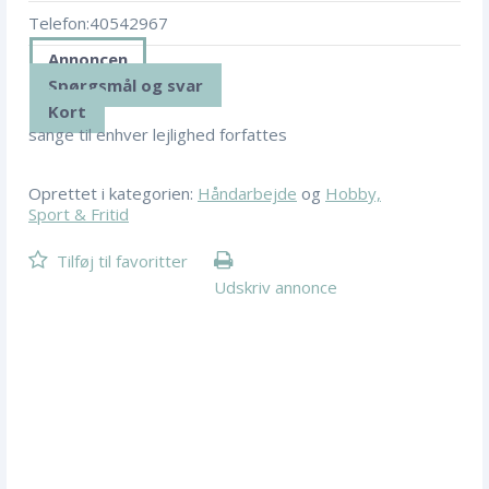
Telefon:
40542967
Annoncen
Spørgsmål og svar
Kort
sange til enhver lejlighed forfattes
Oprettet i kategorien:
Håndarbejde
og
Hobby,
Sport & Fritid
Tilføj til favoritter
Udskriv annonce