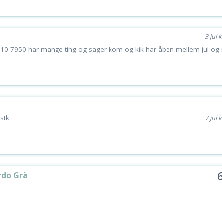
3 jul k
0 7950 har mange ting og sager kom og kik har åben mellem jul og 
.stk
7 jul k
rdo Grå