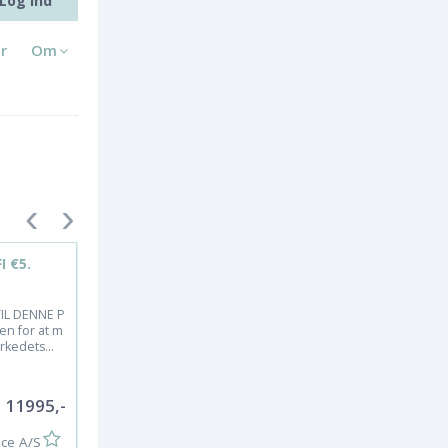
Log ind
r
Om
 €5.
Sym Symphony ST. 30km
Den nye Symphony ST overhol
der Euro 5, og har et helt nye d
TIL DENNE P
esign. Med produktudviklinge
en for at m
n...
kedets...
22995,
11995,-
ice A/S
KB Motorservice A/S