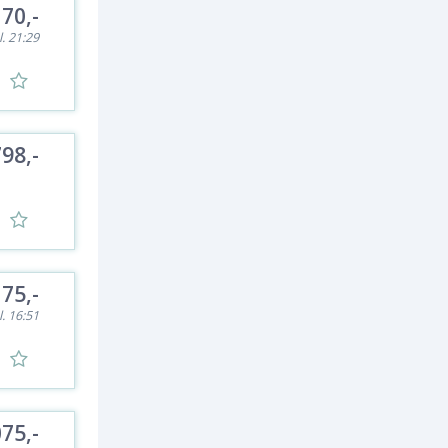
70,-
l. 21:29
798,-
75,-
l. 16:51
075,-