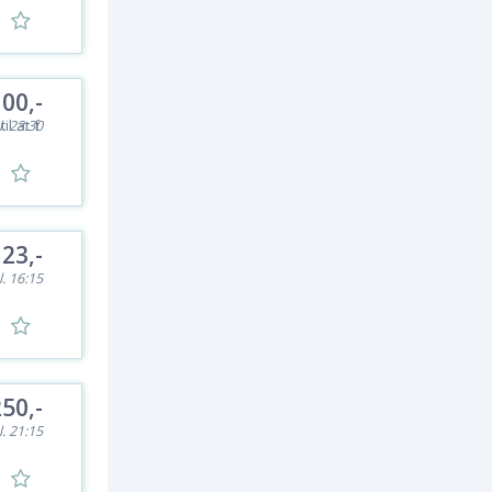
100,-
l at f
l. 23:30
123,-
l. 16:15
250,-
l. 21:15