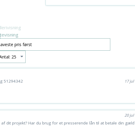
lerivisning
stevisning
ing 51294342
17 jul 
20 jul 
g af dit projekt? Har du brug for et presserende lån til at betale din gæl