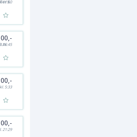
ller k
l. 11:50
100,-
 EUX
l. 16:45
100,-
kl. 5:33
100,-
l. 21:29