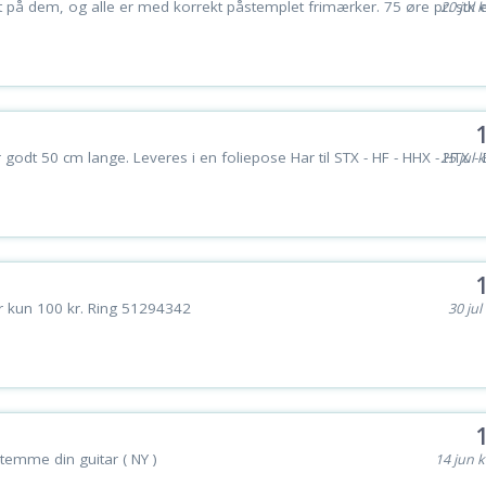
et på dem, og alle er med korrekt påstemplet frimærker. 75 øre pr. stk e
20 jul k
 godt 50 cm lange. Leveres i en foliepose Har til STX - HF - HHX - HTX -
25 jul k
r kun 100 kr. Ring 51294342
30 jul 
temme din guitar ( NY )
14 jun k