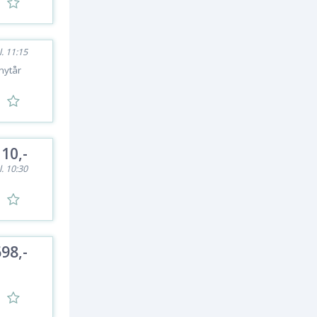
l. 11:15
nytår
10,-
l. 10:30
698,-