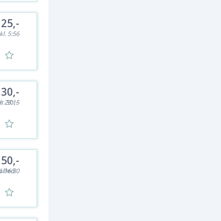
25,-
kl. 5:56
30,-
er 30,-
l. 23:15
50,-
illed
l. 16:30