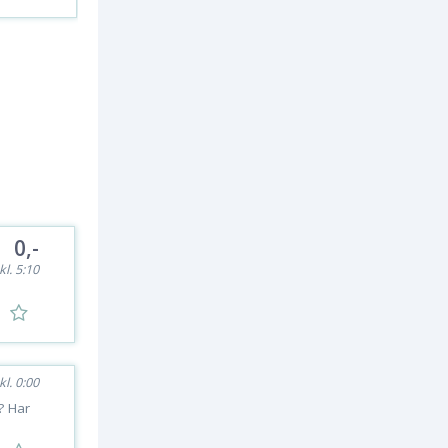
0,-
kl. 5:10
kl. 0:00
d? Har