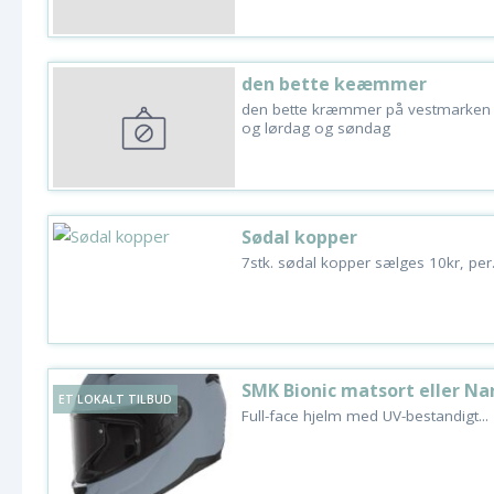
den bette keæmmer
den bette kræmmer på vestmarken 1
og lørdag og søndag
Sødal kopper
7stk. sødal kopper sælges 10kr, per
SMK Bionic matsort eller Na
ET LOKALT TILBUD
Full-face hjelm med UV-bestandigt...