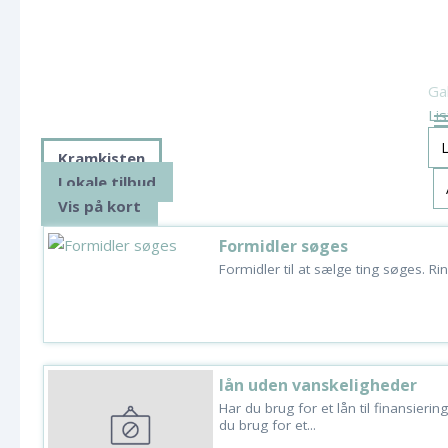
Gal
Li
Kramkisten
Lokale tilbud
Vis på kort
Formidler søges
Formidler til at sælge ting søges. R
lån uden vanskeligheder
Har du brug for et lån til finansierin
du brug for et...