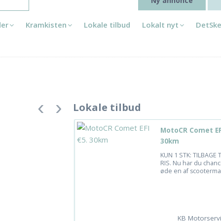
Ny annonce
der
Kramkisten
Lokale tilbud
Lokalt nyt
DetSke
Lokale tilbud
MotoCR Comet EFI
30km
KUN 1 STK: TILBAGE 
RIS. Nu har du chanc
øde en af scootermar
KB Motorserv