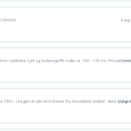
 51294342
6 aug 
mm i tykkelse. Lyd og isoleringsfilt i rulle ca. 100 - 135 cm. Pris pr. met
18 jul k
1951.. I bogen er der Kort Eneret fra Geodætisk Institut . Med dejlige b
2 aug k