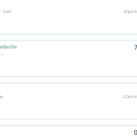
 - Sort
14 jun k
lbrille
..
ny
22 jun k