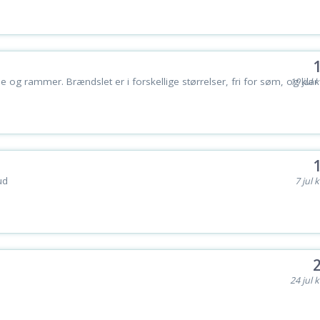
 og rammer. Brændslet er i forskellige størrelser, fri for søm, og klar ti
19 jul k
ud
7 jul k
24 jul k