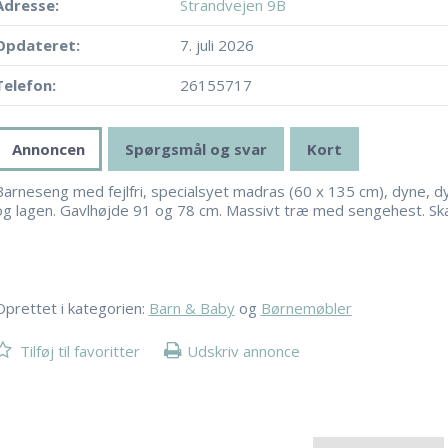
Adresse:
Strandvejen 9B
Opdateret:
7. juli 2026
Telefon:
26155717
Annoncen
Spørgsmål og svar
Kort
Barneseng med fejlfri, specialsyet madras (60 x 135 cm), dyne, 
og lagen. Gavlhøjde 91 og 78 cm. Massivt træ med sengehest. Ska
Oprettet i kategorien:
Barn & Baby
og
Børnemøbler
Tilføj til favoritter
Udskriv annonce