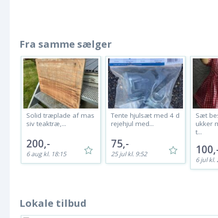
Fra samme sælger
Solid træplade af mas
Tente hjulsæt med 4 d
Sæt be
siv teaktræ,...
rejehjul med...
ukker m
t...
200,-
75,-
100,
6 aug kl. 18:15
25 jul kl. 9:52
6 jul kl.
Lokale tilbud