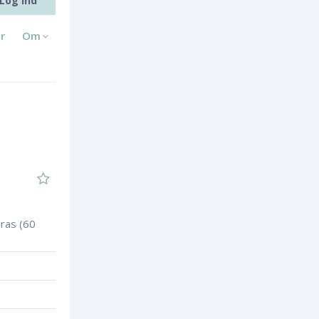
Log ind
r
Om
dras (60