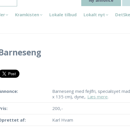
Ny annonce
der
Kramkisten
Lokale tilbud
Lokalt nyt
DetSke
Barneseng
Annonce:
Barneseng med fejlfri, specialsyet ma
x 135 cm), dyne,.
Læs mere
.
Pris:
200,-
Oprettet af:
Karl Hvam