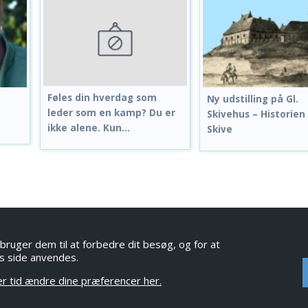
Føles din hverdag som
Ny udstilling på Gl.
leder som en kamp? Du er
Skivehus – Historie
ikke alene. Kun...
Skive
bruger dem til at forbedre dit besøg, og for at
s side anvendes.
ver tid ændre dine præferencer her.