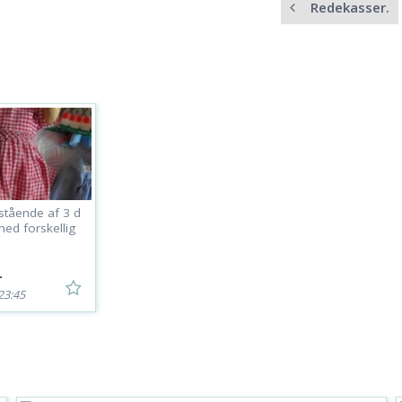
Redekasser.
stående af 3 d
ed forskellig
-
 23:45