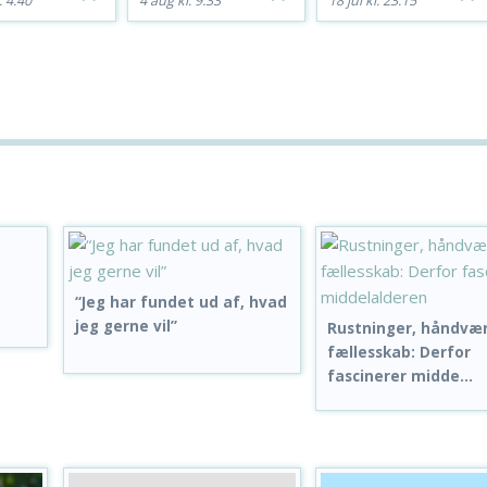
. 4:40
4 aug kl. 9:33
18 jul kl. 23:15
“Jeg har fundet ud af, hvad
jeg gerne vil”
Rustninger, håndvæ
fællesskab: Derfor
fascinerer midde...