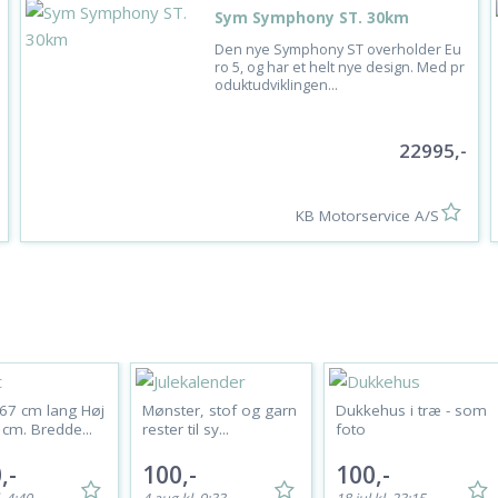
Sym Symphony ST. 30km
Den nye Symphony ST overholder Eu
ro 5, og har et helt nye design. Med pr
oduktudviklingen...
22995,-
KB Motorservice A/S
467 cm lang Høj
Mønster, stof og garn
Dukkehus i træ - som
cm. Bredde...
rester til sy...
foto
,-
100,-
100,-