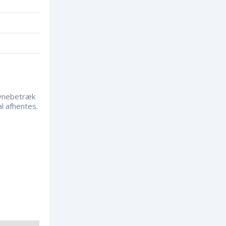
dynebetræk
l afhentes.