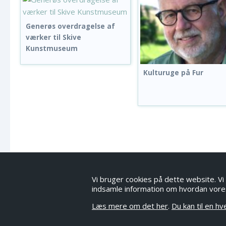
Generøs overdragelse af
værker til Skive
Kunstmuseum
Kulturuge på Fur
Vi bruger cookies på dette website. Vi 
indsamle information om hvordan vore
Læs mere om det her
.
Du kan til en h