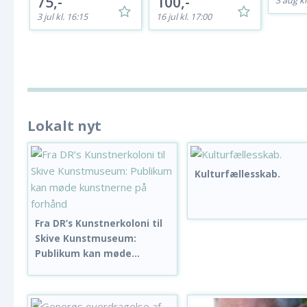
75,-
100,-
3 aug kl
3 jul kl. 16:15
16 jul kl. 17:00
Lokalt nyt
Kulturfællesskab.
Fra DR’s Kunstnerkoloni til
Skive Kunstmuseum:
Publikum kan møde...