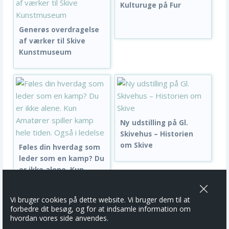
Kulturuge på Fur
Generøs overdragelse
af værker til Skive
Kunstmuseum
Ny udstilling på Gl.
Skivehus – Historien
om Skive
Føles din hverdag som
leder som en kamp? Du
er ikke alene. Kun...
Vi bruger cookies på dette website. Vi bruger dem til at
forbedre dit besøg, og for at indsamle information om
hvordan vores side anvendes.