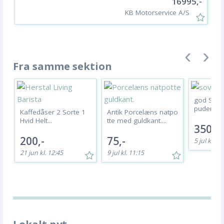
16995,-
KB Motorservice A/S
Fra samme sektion
god Sove
puder og 
Kaffedåser 2 Sorte 1
Antik Porcelæns natpo
Hvid Helt...
tte med guldkant....
350,-
200,-
75,-
5 jul kl. 14
21 jun kl. 12:45
9 jul kl. 11:15