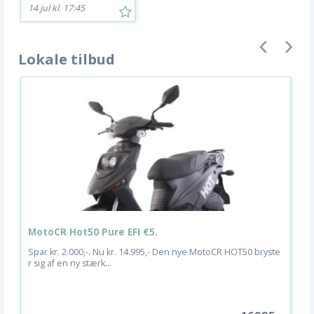
14 jul kl. 17:45
Lokale tilbud
MotoCR Hot50 Pure EFI €5.
M
Spar kr. 2.000,-. Nu kr. 14.995,- Den nye MotoCR HOT50 bryste
K
r sig af en ny stærk...
m