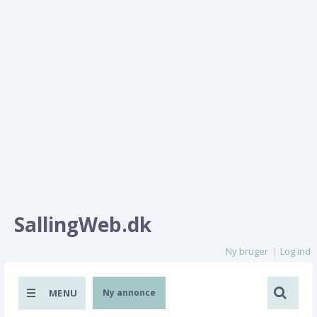
SallingWeb.dk
Ny bruger
Log ind
MENU
Ny annonce