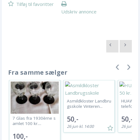
Tilføj til favoritter
Udskriv annonce
Fra samme sælger
Asmildkloster Landbru
HUAWEI F
gsskole Vinteren...
telefon...
50,-
50,-
7 Glas fra 1930èrne s
amlet 100 kr....
26 jun kl. 14:00
26 jun kl. 
100,-