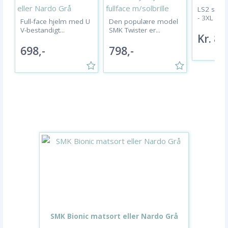
LS2 styrth
- 3XL Ekst
Full-face hjelm med U
Den populære model
V-bestandigt...
SMK Twister er...
Kr. 84
698,-
798,-
SMK Bionic matsort eller Nardo Grå