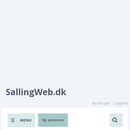
SallingWeb.dk
Ny bruger
Log ind
MENU
Ny annonce