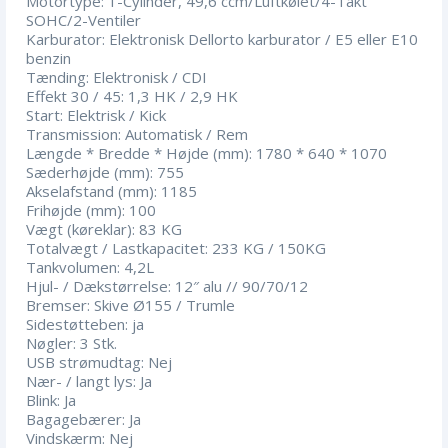
Motortype: 1-Cylinder, 49,6 ccm/Luftkølet/4-Takt
SOHC/2-Ventiler
Karburator: Elektronisk Dellorto karburator / E5 eller E10
benzin
Tænding: Elektronisk / CDI
Effekt 30 / 45: 1,3 HK / 2,9 HK
Start: Elektrisk / Kick
Transmission: Automatisk / Rem
Længde * Bredde * Højde (mm): 1780 * 640 * 1070
Sæderhøjde (mm): 755
Akselafstand (mm): 1185
Frihøjde (mm): 100
Vægt (køreklar): 83 KG
Totalvægt / Lastkapacitet: 233 KG / 150KG
Tankvolumen: 4,2L
Hjul- / Dækstørrelse: 12″ alu // 90/70/12
Bremser: Skive Ø155 / Trumle
Sidestøtteben: ja
Nøgler: 3 Stk.
USB strømudtag: Nej
Nær- / langt lys: Ja
Blink: Ja
Bagagebærer: Ja
Vindskærm: Nej