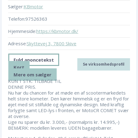
Sælger:
KBmotor
Telefon:
97526363
Hjemmeside:
https://kbmotor.dk/
Adresse:
Skyttevej 3, 7800 Skive
Fuld anoncetekst
Se virksomhedsprofil
Kort
Mere om sælger
KUN 1 STK: TILBAGE TIL
DENNE PRIS.
Nu har du chancen for at møde en af scootermarkedets
helt store kometer. Den kører himmelsk og er en fryd for
øjet med sit stilfulde og dynamiske design. Med kraftig
forlygte samt LED-lys i fronten, er MotoCR COMET svær
at overse.
Lige nu sparer du kr. 3.000,- (normalpris kr. 14.995,-)
BEMÆRK: modellen leveres UDEN bagagebærer.