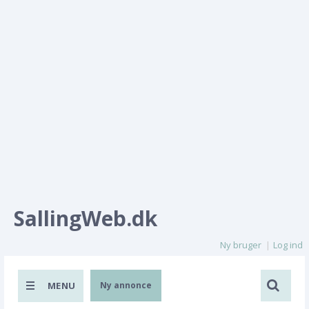
SallingWeb.dk
Ny bruger
Log ind
MENU
Ny annonce