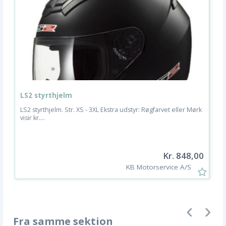
LS2 styrthjelm
M
LS2 styrthjelm. Str. XS - 3XL Ekstra udstyr: Røgfarvet eller Mørk
K
visir kr....
m
Kr. 848,00
KB Motorservice A/S
Fra samme sektion