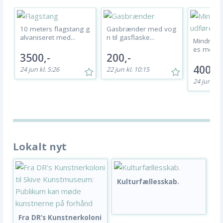
10 meters flagstang g
Gasbrænder med vog
alvaniseret med...
n til gasflaske...
Mindre o
es med mi
3500,-
200,-
400,-
24 jun kl. 5:26
22 jun kl. 10:15
24 jun kl. 
Lokalt nyt
Kulturfællesskab.
Fra DR’s Kunstnerkoloni