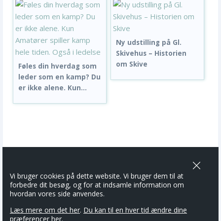
Ny udstilling på Gl.
Skivehus – Historien
om Skive
Føles din hverdag som
leder som en kamp? Du
er ikke alene. Kun...
Vi bruger cookies på dette website. Vi bruger dem til at
forbedre dit besøg, og for at indsamle information om
hvordan vores side anvendes.
Læs mere om det her
.
Du kan til en hver tid ændre dine
præferencer her.