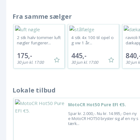
Fra samme sælger
2 stk halv tommer luft
4 stk 4x 100 til opel o
ravioli
nøgler fungerer...
g vw 1 år...
dækappe
175,-
445,-
840,
30 jun kl. 17:00
30 jun kl. 17:00
30 jun k
Lokale tilbud
MotoCR Hot50 Pure EFI €5.
Spar kr. 2.000,-. Nu kr. 14.995,- Den ny
e MotoCR HOT50 bryster sig af en ny s
tærk...