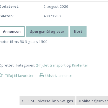
Opdateret:
2. august 2026
Telefon:
40973280
Annoncen
Spørgsmål og svar
Kort
motor til ms 50 3 gears 1500
Oprettet i kategorien:
2-hjulet transport
og
Knallerter
Tilføj til favoritter
Udskriv annonce
Flot universal kniv Sælges
Dobbelt fjernv