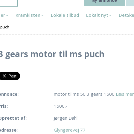
Ny annonce
der
Kramkisten
Lokale tilbud
Lokalt nyt
DetSke
s puch
3 gears motor til ms puch
Annonce:
motor til ms 50 3 gears 1500
Læs me
Pris:
1500,-
Oprettet af:
Jørgen Dahl
Adresse:
Glyngørevej 77