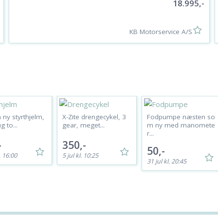
18.995,-
KB Motorservice A/S
ny styrthjelm,
X-Zite drengecykel, 3
Fodpumpe næsten so
g to...
gear, meget...
m ny med manomete
r...
-
350,-
50,-
. 16:00
5 jul kl. 10:25
31 jul kl. 20:45