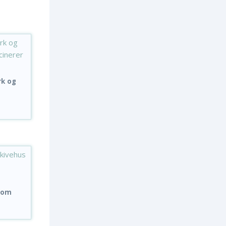
rk og
n om