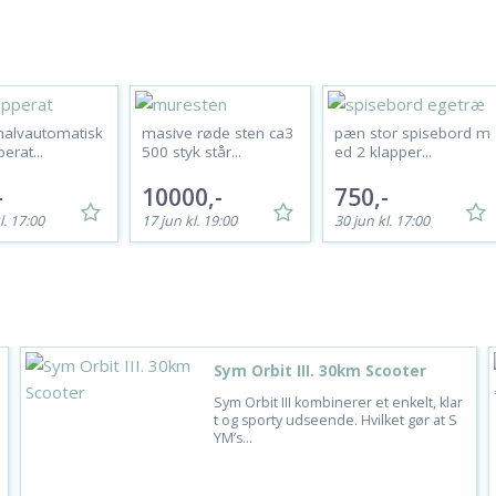
 halvautomatisk
masive røde sten ca3
pæn stor spisebord m
rat...
500 styk står...
ed 2 klapper...
-
10000,-
750,-
l. 17:00
17 jun kl. 19:00
30 jun kl. 17:00
Sym Orbit III. 30km Scooter
Sym Orbit III kombinerer et enkelt, klar
t og sporty udseende. Hvilket gør at S
YM’s...