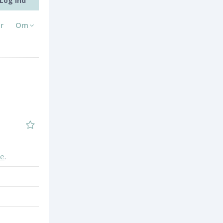
Log ind
r
Om
re
.