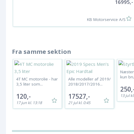
16995,-
KB Motorservice A/S
Fra samme sektion
Næsten 
kun bru
4T MC motorolie - har
Alle modeller af 2019/
3,5 liter som...
2018/2017/2016...
250,
120,-
17527,-
13 jul kl
17 jun kl. 13:18
21 jul kl. 0:45