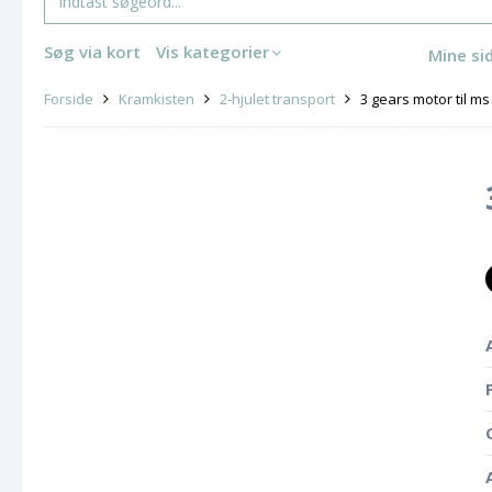
Søg via kort
Vis kategorier
Mine si
Forside
Kramkisten
2-hjulet transport
3 gears motor til m