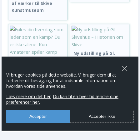
af værker til Skive
Kunstmuseum
Ny udstilling på Gl.
Skivehus – Historien
om Skive
Føles din hverdag som
Vi bruger cookies på dette website. Vi bruger dem til at
leder som en kamp? Du
forbedre dit besøg, og for at indsamle information om
er ikke alene. Kun...
hvordan vores side anvendes.
Læs mere om det her
.
Du kan til en hver tid ændre dine
præferencer her.
Accepter
Accepter ikke