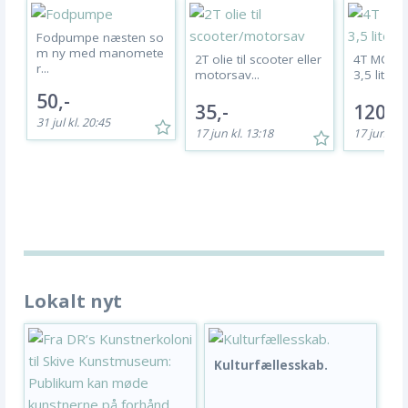
Fodpumpe næsten so
m ny med manomete
2T olie til scooter eller
4T MC mot
r...
motorsav...
3,5 liter 
50,-
35,-
120,-
31 jul kl. 20:45
17 jun kl. 13:18
17 jun kl. 
Lokalt nyt
Kulturfællesskab.