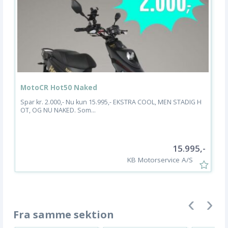
MotoCR Hot50 Naked
S
Spar kr. 2.000,- Nu kun 15.995,- EKSTRA COOL, MEN STADIG H
De
OT, OG NU NAKED. Som...
ny
15.995,-
KB Motorservice A/S
Fra samme sektion