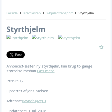
Forside
Kramkisten
2-hjulet transport
Styrthjelm
Styrthjelm
Annonce:
Næsten ny styrthjelm, kun brug to gange,
størrelse mediun
Læs mere
.
Pris:
250,-
Oprettet af:
Jens Nielsen
Adresse:
Bavnehøjvej 3
Opdateret:
13. juli 2026