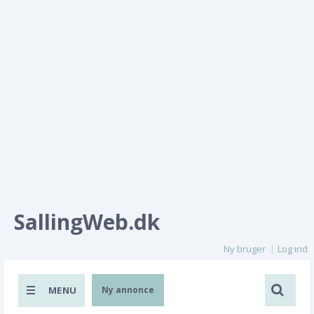
SallingWeb.dk
Ny bruger
Log ind
MENU
Ny annonce