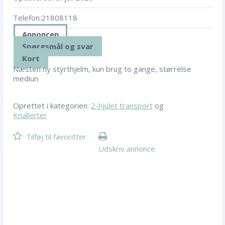
Telefon:
21808118
Annoncen
Spørgsmål og svar
Kort
Næsten ny styrthjelm, kun brug to gange, størrelse
mediun
Oprettet i kategorien:
2-hjulet transport
og
Knallerter
Tilføj til favoritter
Udskriv annonce