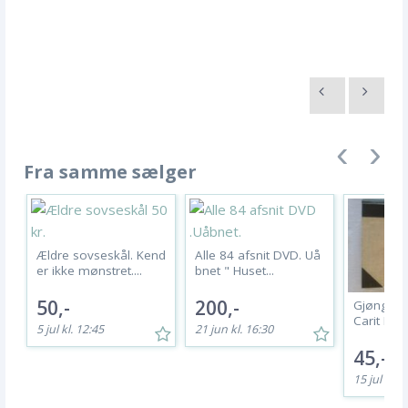
Fra samme sælger
Ældre sovseskål. Kend
Alle 84 afsnit DVD. Uå
er ikke mønstret....
bnet " Huset...
50,-
200,-
Gjøngehø
Carit Etlar.
5 jul kl. 12:45
21 jun kl. 16:30
45,-
15 jul kl. 