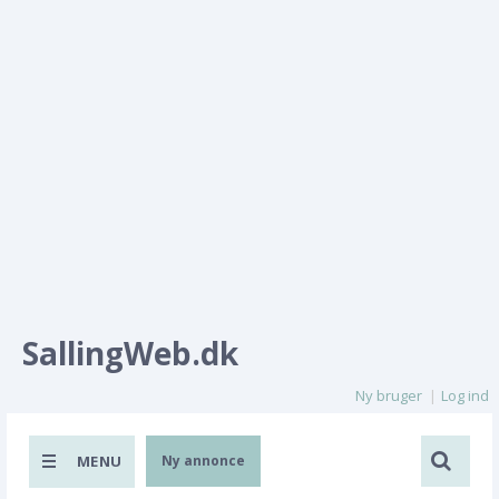
SallingWeb.dk
Ny bruger
Log ind
MENU
Ny annonce