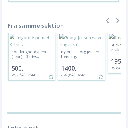
Fra samme sektion
Ruska Ara
2 stk. skål
Sort langbordspendel
Ny pris Georg Jensen
(Lean) - 3 trins...
Henning...
195,-
500,-
1400,-
19 jul kl. 
26 jul kl. 12:44
8 aug kl. 10:42
Lokalt nyt