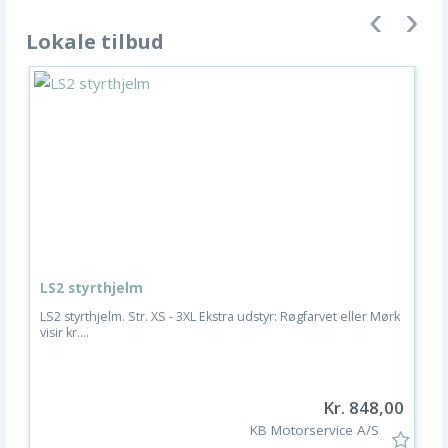
Lokale tilbud
LS2 styrthjelm
M
LS2 styrthjelm. Str. XS - 3XL Ekstra udstyr: Røgfarvet eller Mørk
S
visir kr....
O
Kr. 848,00
KB Motorservice A/S