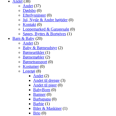
Andet
(38)
Andet
(37)
Dødsbo
(0)
Efterlysninger
(0)
Jul, Nytår & Andre højtider
(0)
Kontakt
(0)
Loppemarked & Garagesalg
(0)
Søges, Byttes & Bortgives
(1)
Barn & Baby
(20)
Andet
(2)
Baby & Børneudstyr
(2)
Børneartikler
(1)
Børnemøbler
(2)
Børnetransport
(0)
Kostumer
(0)
Legetøj
(8)
Andet
(2)
Andet til drenge
(3)
Andet til piger
(0)
BabyBorn
(0)
Bamser
(0)
Barbapapa
(0)
Barbie
(1)
Biler & Maskiner
(1)
Brio
(0)