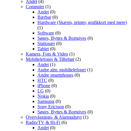
Andet
(4)
Computer
(1)
Andet
(0)
Bærbar
(0)
Hardware (Skærm, printer, grafikkort med mere)
(1)
Software
(0)
Søges, Byttes & Bortgives
(0)
Stationær
(0)
Tablet
(0)
Kamera, Foto & Video
(1)
Mobiltelefoner & Tilbehør
(2)
Andet
(1)
Andre alm. mobiltelefoner
(1)
Andre smartphones
(0)
HTC
(0)
iPhone
(0)
LG
(0)
Nokia
(0)
Samsung
(0)
Sony Ericsson
(0)
Søges, Byttes & Bortgives
(0)
Overvågnings- & Alarmudstyr
(1)
Radio/TV & Hi-Fi
(6)
Andet
(0)