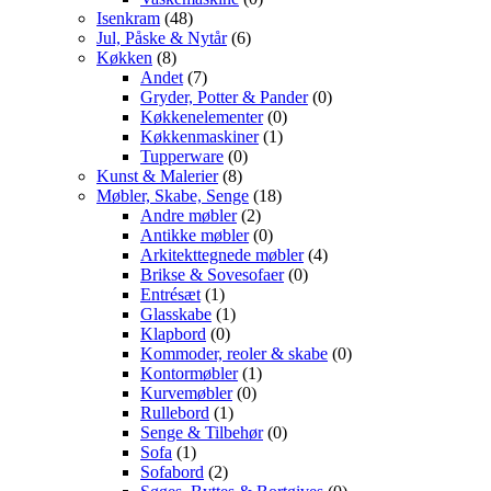
Isenkram
(48)
Jul, Påske & Nytår
(6)
Køkken
(8)
Andet
(7)
Gryder, Potter & Pander
(0)
Køkkenelementer
(0)
Køkkenmaskiner
(1)
Tupperware
(0)
Kunst & Malerier
(8)
Møbler, Skabe, Senge
(18)
Andre møbler
(2)
Antikke møbler
(0)
Arkitekttegnede møbler
(4)
Brikse & Sovesofaer
(0)
Entrésæt
(1)
Glasskabe
(1)
Klapbord
(0)
Kommoder, reoler & skabe
(0)
Kontormøbler
(1)
Kurvemøbler
(0)
Rullebord
(1)
Senge & Tilbehør
(0)
Sofa
(1)
Sofabord
(2)