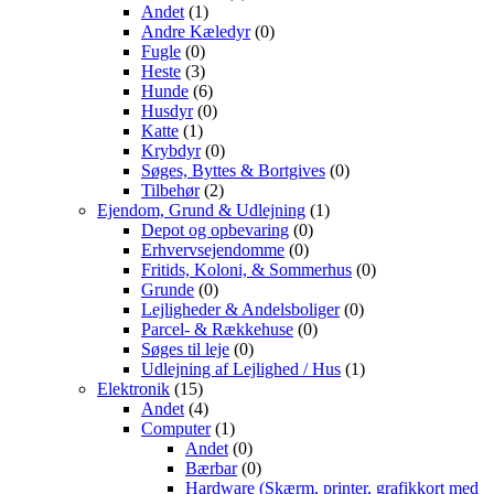
Andet
(1)
Andre Kæledyr
(0)
Fugle
(0)
Heste
(3)
Hunde
(6)
Husdyr
(0)
Katte
(1)
Krybdyr
(0)
Søges, Byttes & Bortgives
(0)
Tilbehør
(2)
Ejendom, Grund & Udlejning
(1)
Depot og opbevaring
(0)
Erhvervsejendomme
(0)
Fritids, Koloni, & Sommerhus
(0)
Grunde
(0)
Lejligheder & Andelsboliger
(0)
Parcel- & Rækkehuse
(0)
Søges til leje
(0)
Udlejning af Lejlighed / Hus
(1)
Elektronik
(15)
Andet
(4)
Computer
(1)
Andet
(0)
Bærbar
(0)
Hardware (Skærm, printer, grafikkort med