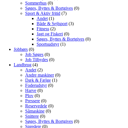
Sommerhus
(0)
Søges, Byttes & Bortgives
(0)
Sport & Aktiv fritid
(7)
Andet
(1)
Både & Sejlsport
(3)
Fitness
(2)
Jagt og Fiskeri
(0)
Søges, Byttes & Bortgives
(0)
Sportsudstyr
(1)
Jobbørs
(0)
Job Søges
(0)
Job Tilbydes
(0)
Landbrug
(4)
Andet
(2)
Andre maskiner
(0)
Dæk & Fælge
(1)
Foderudstyr
(0)
Harve
(0)
Plov
(0)
Pressere
(0)
Reservedele
(0)
Såmaskine
(0)
Snittere
(0)
Søges, Byttes & Bortgives
(0)
Spredere
(0)