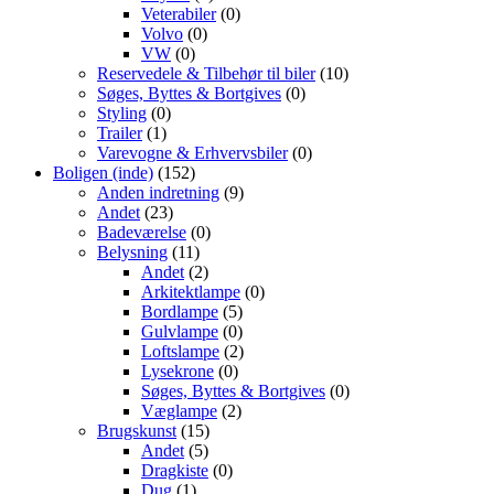
Veterabiler
(0)
Volvo
(0)
VW
(0)
Reservedele & Tilbehør til biler
(10)
Søges, Byttes & Bortgives
(0)
Styling
(0)
Trailer
(1)
Varevogne & Erhvervsbiler
(0)
Boligen (inde)
(152)
Anden indretning
(9)
Andet
(23)
Badeværelse
(0)
Belysning
(11)
Andet
(2)
Arkitektlampe
(0)
Bordlampe
(5)
Gulvlampe
(0)
Loftslampe
(2)
Lysekrone
(0)
Søges, Byttes & Bortgives
(0)
Væglampe
(2)
Brugskunst
(15)
Andet
(5)
Dragkiste
(0)
Dug
(1)