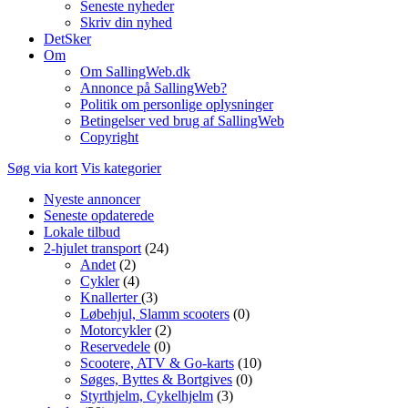
Seneste nyheder
Skriv din nyhed
DetSker
Om
Om SallingWeb.dk
Annonce på SallingWeb?
Politik om personlige oplysninger
Betingelser ved brug af SallingWeb
Copyright
Søg via kort
Vis kategorier
Nyeste annoncer
Seneste opdaterede
Lokale tilbud
2-hjulet transport
(24)
Andet
(2)
Cykler
(4)
Knallerter
(3)
Løbehjul, Slamm scooters
(0)
Motorcykler
(2)
Reservedele
(0)
Scootere, ATV & Go-karts
(10)
Søges, Byttes & Bortgives
(0)
Styrthjelm, Cykelhjelm
(3)