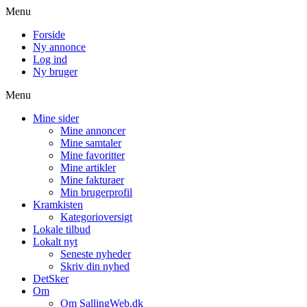
Menu
Forside
Ny annonce
Log ind
Ny bruger
Menu
Mine sider
Mine annoncer
Mine samtaler
Mine favoritter
Mine artikler
Mine fakturaer
Min brugerprofil
Kramkisten
Kategorioversigt
Lokale tilbud
Lokalt nyt
Seneste nyheder
Skriv din nyhed
DetSker
Om
Om SallingWeb.dk