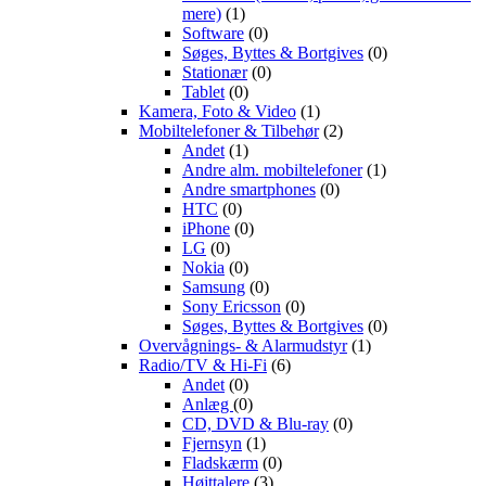
mere)
(1)
Software
(0)
Søges, Byttes & Bortgives
(0)
Stationær
(0)
Tablet
(0)
Kamera, Foto & Video
(1)
Mobiltelefoner & Tilbehør
(2)
Andet
(1)
Andre alm. mobiltelefoner
(1)
Andre smartphones
(0)
HTC
(0)
iPhone
(0)
LG
(0)
Nokia
(0)
Samsung
(0)
Sony Ericsson
(0)
Søges, Byttes & Bortgives
(0)
Overvågnings- & Alarmudstyr
(1)
Radio/TV & Hi-Fi
(6)
Andet
(0)
Anlæg
(0)
CD, DVD & Blu-ray
(0)
Fjernsyn
(1)
Fladskærm
(0)
Højttalere
(3)