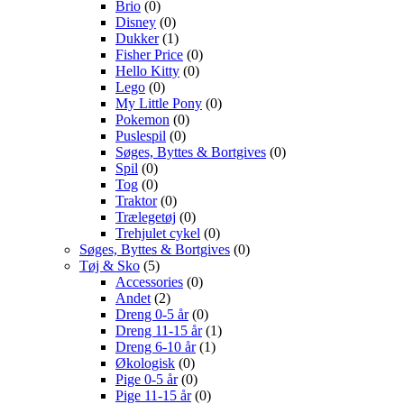
Brio
(0)
Disney
(0)
Dukker
(1)
Fisher Price
(0)
Hello Kitty
(0)
Lego
(0)
My Little Pony
(0)
Pokemon
(0)
Puslespil
(0)
Søges, Byttes & Bortgives
(0)
Spil
(0)
Tog
(0)
Traktor
(0)
Trælegetøj
(0)
Trehjulet cykel
(0)
Søges, Byttes & Bortgives
(0)
Tøj & Sko
(5)
Accessories
(0)
Andet
(2)
Dreng 0-5 år
(0)
Dreng 11-15 år
(1)
Dreng 6-10 år
(1)
Økologisk
(0)
Pige 0-5 år
(0)
Pige 11-15 år
(0)