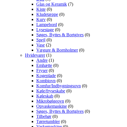
Glas og Keramik
(7)
Kiste
(0)
Kludetæppe
(0)
Kurv
(0)
Lampebord
(0)
Lysestage
(0)
Søges, Byttes & Bortgives
(0)
Spejl
(0)
Vase
(2)
Vægure & Bornholmer
(0)
Hvidevarer
(1)
Andre
(1)
Emhætte
(0)
Fryser
(0)
Kogeplade
(0)
Kombiovn
(0)
Komfur/Indbygningsovn
(0)
Køle/fryseskabe
(0)
Køleskab
(0)
Mikrobølgeovn
(0)
Opvaskemaskine
(0)
Søges, Byttes & Bortgives
(0)
Tilbehør
(0)
Tørretumbler
(0)
Vaskemaskine
(0)