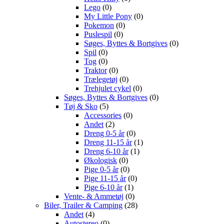
Lego
(0)
My Little Pony
(0)
Pokemon
(0)
Puslespil
(0)
Søges, Byttes & Bortgives
(0)
Spil
(0)
Tog
(0)
Traktor
(0)
Trælegetøj
(0)
Trehjulet cykel
(0)
Søges, Byttes & Bortgives
(0)
Tøj & Sko
(5)
Accessories
(0)
Andet
(2)
Dreng 0-5 år
(0)
Dreng 11-15 år
(1)
Dreng 6-10 år
(1)
Økologisk
(0)
Pige 0-5 år
(0)
Pige 11-15 år
(0)
Pige 6-10 år
(1)
Vente- & Ammetøj
(0)
Biler, Trailer & Camping
(28)
Andet
(4)
Autostereo
(0)