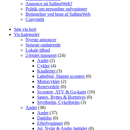
Annonce på SallingWeb?
Politik om personlige oplysninger
Betingelser ved brug af SallingWeb
Copyright
Søg via kort
Vis kategorier
Nyeste annoncer
Seneste opdaterede
Lokale tilbud
2-hjulet transport
(24)
Andet
(2)
Cykler
(4)
Knallerter
(3)
Løbehjul, Slamm scooters
(0)
Motorcykler
(2)
Reservedele
(0)
Scootere, ATV & Go-karts
(10)
Søges, Byttes & Bortgives
(0)
Styrthjelm, Cykelhjelm
(3)
Andet
(38)
Andet
(37)
Dødsbo
(0)
Efterlysninger
(0)
Jul, Nytår & Andre højtider
(0)