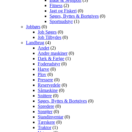
Både & Sejlsport
(3)
Fitness
(2)
Jagt og Fiskeri
(0)
Søges, Byttes & Bortgives
(0)
Sportsudstyr
(1)
Jobbørs
(0)
Job Søges
(0)
Job Tilbydes
(0)
Landbrug
(4)
Andet
(2)
Andre maskiner
(0)
Dæk & Fælge
(1)
Foderudstyr
(0)
Harve
(0)
Plov
(0)
Pressere
(0)
Reservedele
(0)
Såmaskine
(0)
Snittere
(0)
Søges, Byttes & Bortgives
(0)
Spredere
(0)
Sprøjter
(0)
Standinventar
(0)
Tærskere
(0)
Traktor
(1)