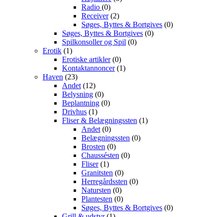
Radio
(0)
Receiver
(2)
Søges, Byttes & Bortgives
(0)
Søges, Byttes & Bortgives
(0)
Spilkonsoller og Spil
(0)
Erotik
(1)
Erotiske artikler
(0)
Kontaktannoncer
(1)
Haven
(23)
Andet
(12)
Belysning
(0)
Beplantning
(0)
Drivhus
(1)
Fliser & Belægningssten
(1)
Andet
(0)
Belægningssten
(0)
Brosten
(0)
Chaussésten
(0)
Fliser
(1)
Granitsten
(0)
Herregårdssten
(0)
Natursten
(0)
Plantesten
(0)
Søges, Byttes & Bortgives
(0)
Grill & udstyr
(1)