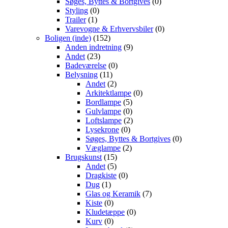
Søges, Byttes & Bortgives
(0)
Styling
(0)
Trailer
(1)
Varevogne & Erhvervsbiler
(0)
Boligen (inde)
(152)
Anden indretning
(9)
Andet
(23)
Badeværelse
(0)
Belysning
(11)
Andet
(2)
Arkitektlampe
(0)
Bordlampe
(5)
Gulvlampe
(0)
Loftslampe
(2)
Lysekrone
(0)
Søges, Byttes & Bortgives
(0)
Væglampe
(2)
Brugskunst
(15)
Andet
(5)
Dragkiste
(0)
Dug
(1)
Glas og Keramik
(7)
Kiste
(0)
Kludetæppe
(0)
Kurv
(0)