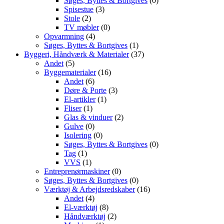
Søges, Byttes & Bortgives
(0)
Spisestue
(3)
Stole
(2)
TV møbler
(0)
Opvarmning
(4)
Søges, Byttes & Bortgives
(1)
Byggeri, Håndværk & Materialer
(37)
Andet
(5)
Byggematerialer
(16)
Andet
(6)
Døre & Porte
(3)
El-artikler
(1)
Fliser
(1)
Glas & vinduer
(2)
Gulve
(0)
Isolering
(0)
Søges, Byttes & Bortgives
(0)
Tag
(1)
VVS
(1)
Entreprenørmaskiner
(0)
Søges, Byttes & Bortgives
(0)
Værktøj & Arbejdsredskaber
(16)
Andet
(4)
El-værktøj
(8)
Håndværktøj
(2)