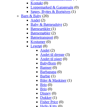
Kontakt
(0)
Loppemarked & Garagesalg
(0)
Søges, Byttes & Bortgives
(1)
Barn & Baby
(20)
Andet
(2)
Baby & Børneudstyr
(2)
Børneartikler
(1)
Børnemøbler
(2)
Børnetransport
(0)
Kostumer
(0)
Legetøj
(8)
Andet
(2)
Andet til drenge
(3)
Andet til piger
(0)
BabyBorn
(0)
Bamser
(0)
Barbapapa
(0)
Barbie
(1)
Biler & Maskiner
(1)
Brio
(0)
Brio
(0)
Disney
(0)
Dukker
(1)
Fisher Price
(0)
Hello Kitty
(0)