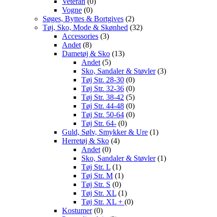
Veteran
(0)
Vogne
(0)
Søges, Byttes & Bortgives
(2)
Tøj, Sko, Mode & Skønhed
(32)
Accessories
(3)
Andet
(8)
Dametøj & Sko
(13)
Andet
(5)
Sko, Sandaler & Støvler
(3)
Tøj Str. 28-30
(0)
Tøj Str. 32-36
(0)
Tøj Str. 38-42
(5)
Tøj Str. 44-48
(0)
Tøj Str. 50-64
(0)
Tøj Str. 64-
(0)
Guld, Sølv, Smykker & Ure
(1)
Herretøj & Sko
(4)
Andet
(0)
Sko, Sandaler & Støvler
(1)
Tøj Str. L
(1)
Tøj Str. M
(1)
Tøj Str. S
(0)
Tøj Str. XL
(1)
Tøj Str. XL +
(0)
Kostumer
(0)