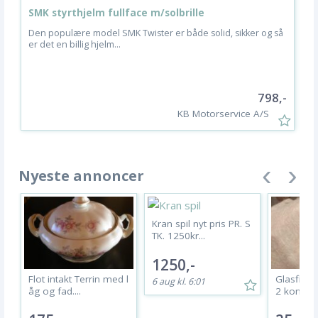
SMK styrthjelm fullface m/solbrille
S
Den populære model SMK Twister er både solid, sikker og så
Fu
er det en billig hjelm...
sk
798,-
KB Motorservice A/S
Nyeste annoncer
Kran spil nyt pris PR. S
TK. 1250kr...
1250,-
Flot intakt Terrin med l
Glasfiber
6 aug kl. 6:01
åg og fad....
2 kontakt 