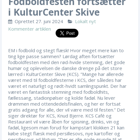
Fodboldfesten fortsætter
i KulturCenter Skive
Oprettet
27. juni 2024
K
Lokalt nyt
Kommenter artiklen
a
t
e
EM i fodbold og stegt flæsk! Hvor meget mere kan to
g
ting lige passe sammen? Lørdag aften fortsætter
o
fodboldfesten med den rød-hvide stemning, det gode
r
humør og oplevelsen de danske drenge på det store
i
lærred i KulturCenter Skive (KCS). ”Mange har allerede
været med til fodboldfesterne i KCS, der således har
e
været et naturligt og rødt-hvidt samlingspunkt. Der har
r
været en fantastisk stemning med fodboldhits,
fællessang, stadionpølser og kolde fadøl. Nu lever
drømmen med ottendedelsfinalen, og her er fortsat
gratis adgang for alle, der vil være med til festen.” Det
siger direktør for KCS, Knud Bjerre. KCS Café og
Restaurant vil være åben for spisning, drinks, vin og
fadøl, ligesom man forud for kampstart klokken 21 kan
købe stegt flæsk med persillesovs, nye kartofler og
persillesovs ad libitum. ”Der er alle gode grunde til at