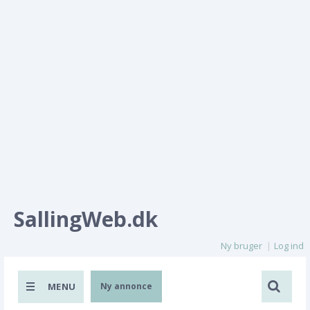
SallingWeb.dk
Ny bruger
Log ind
MENU
Ny annonce