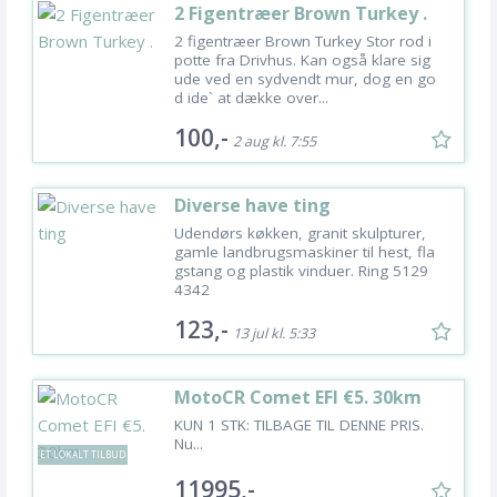
2 Figentræer Brown Turkey .
2 figentræer Brown Turkey Stor rod i
potte fra Drivhus. Kan også klare sig
ude ved en sydvendt mur, dog en go
d ide` at dække over...
100,-
2 aug kl. 7:55
Diverse have ting
Udendørs køkken, granit skulpturer,
gamle landbrugsmaskiner til hest, fla
gstang og plastik vinduer. Ring 5129
4342
123,-
13 jul kl. 5:33
MotoCR Comet EFI €5. 30km
KUN 1 STK: TILBAGE TIL DENNE PRIS.
Nu...
ET LOKALT TILBUD
11995,-