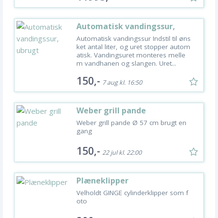
Automatisk vandingssur,
ubrugt
Automatisk vandingssur Indstil til øns
ket antal liter, og uret stopper autom
atisk. Vandingsuret monteres melle
m vandhanen og slangen. Uret...
150,-
7 aug kl. 16:50
Weber grill pande
Weber grill pande Ø 57 cm brugt en
gang
150,-
22 jul kl. 22:00
Plæneklipper
Velholdt GINGE cylinderklipper som f
oto