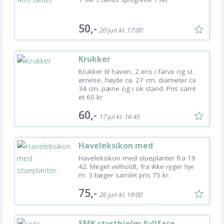
50,-
20 jun kl. 17:00
Krukker
Krukker til haven, 2 ens i farve og st
ørrelse, højde ca. 27 cm. diameter ca
34 cm. pæne og i ok stand. Pris saml
et 60 kr
60,-
17 jul kl. 16:45
Haveleksikon med
stueplanter.
Haveleksikon med stueplanter fra 19
42. Meget velholdt, fra ikke ryger hje
m. 3 bøger samlet pris 75 kr.
75,-
26 jun kl. 19:00
SMK styrthjelm fullface