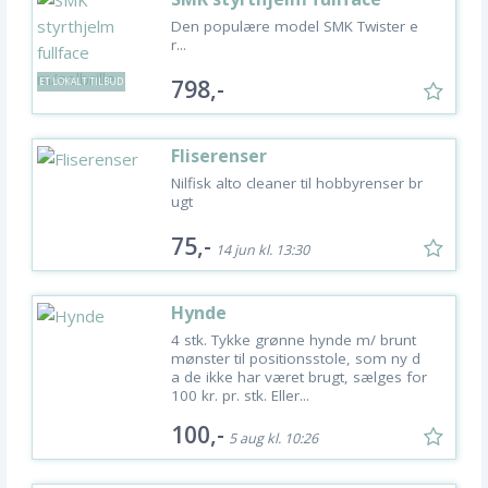
m/solbrille
Den populære model SMK Twister e
r...
798,-
ET LOKALT TILBUD
Fliserenser
Nilfisk alto cleaner til hobbyrenser br
ugt
75,-
14 jun kl. 13:30
Hynde
4 stk. Tykke grønne hynde m/ brunt
mønster til positionsstole, som ny d
a de ikke har været brugt, sælges for
100 kr. pr. stk. Eller...
100,-
5 aug kl. 10:26