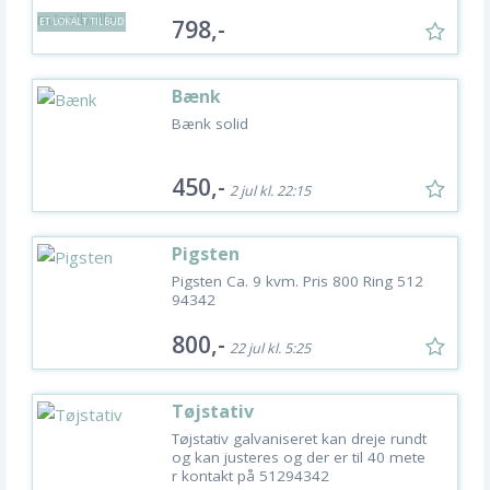
798,-
ET LOKALT TILBUD
Bænk
Bænk solid
450,-
2 jul kl. 22:15
Pigsten
Pigsten Ca. 9 kvm. Pris 800 Ring 512
94342
800,-
22 jul kl. 5:25
Tøjstativ
Tøjstativ galvaniseret kan dreje rundt
og kan justeres og der er til 40 mete
r kontakt på 51294342