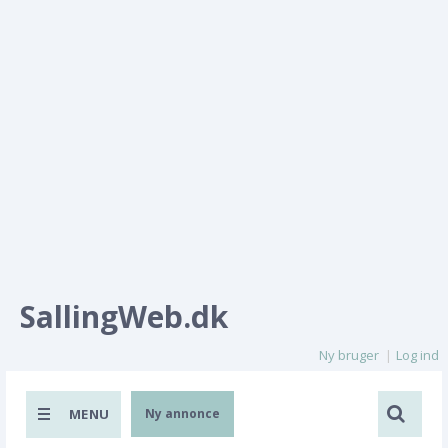
SallingWeb.dk
Ny bruger
Log ind
MENU
Ny annonce