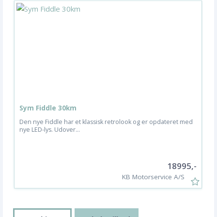
Sym Fiddle 30km
D
Den nye Fiddle har et klassisk retrolook og er opdateret med
V
nye LED-lys. Udover...
t
18995,-
KB Motorservice A/S