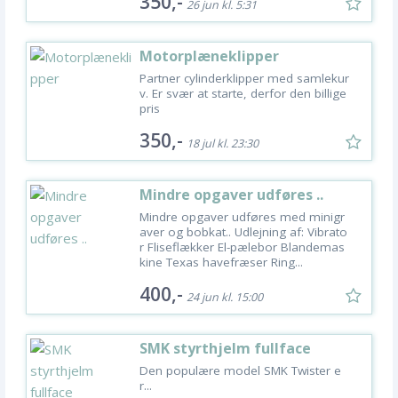
350,-
26 jun kl. 5:31
Motorplæneklipper
Partner cylinderklipper med samlekur
v. Er svær at starte, derfor den billige
pris
350,-
18 jul kl. 23:30
Mindre opgaver udføres ..
Mindre opgaver udføres med minigr
aver og bobkat.. Udlejning af: Vibrato
r Fliseflækker El-pælebor Blandemas
kine Texas havefræser Ring...
400,-
24 jun kl. 15:00
SMK styrthjelm fullface
m/solbrille
Den populære model SMK Twister e
r...