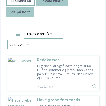
Kramkisten
Lokale tilbud
Vis på kort
Redekasser.
Fuglene skal også have noget at bo
i. Både sommer og vinter. Kan købes
på M.P. Stisensvej Breum Eller Vindev
ej 18 Skive. Pris...
7 jul kl. 2:15
Have grebe fem tands
1 stk 5 tands spisgrebe 75kr