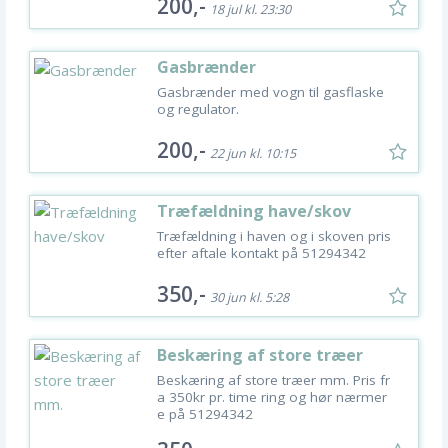
200,-
18 jul kl. 23:30
Gasbrænder
Gasbrænder med vogn til gasflaske
og regulator.
200,-
22 jun kl. 10:15
Træfældning have/skov
Træfældning i haven og i skoven pris
efter aftale kontakt på 51294342
350,-
30 jun kl. 5:28
Beskæring af store træer
mm.
Beskæring af store træer mm. Pris fr
a 350kr pr. time ring og hør nærmer
e på 51294342