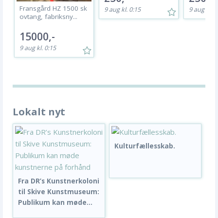
Fransgård HZ 1500 sk
9 aug kl. 0:15
9 aug kl. 0
ovtang, fabriksny...
15000,-
9 aug kl. 0:15
Lokalt nyt
Kulturfællesskab.
Fra DR’s Kunstnerkoloni
til Skive Kunstmuseum:
Publikum kan møde...