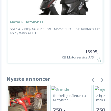
MotoCR Hot50SP EFI
S
Spar kr. 2.000,- Nu kun 15.995. MotoCR HOT50SP bryster sig af
De
en ny stærk 4T EFI...
ny
15995,-
KB Motorservice A/S
Nyeste annoncer
forskelligt nåletræ i 3
2 hj trakt
M stykker,...
mak med 
250,-
25000