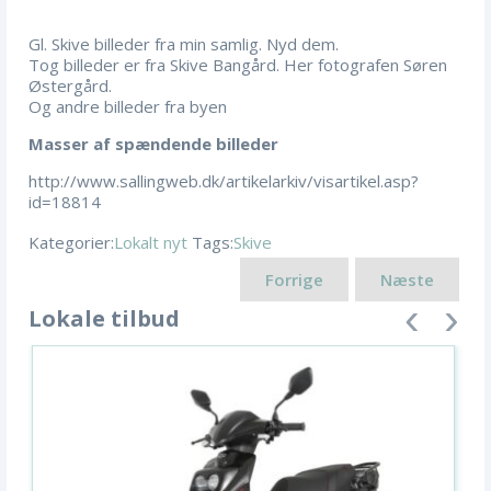
e
Gl. Skive billeder fra min samlig. Nyd dem.
g
Tog billeder er fra Skive Bangård. Her fotografen Søren
o
Østergård.
r
Og andre billeder fra byen
i
Masser af spændende billeder
e
r
http://www.sallingweb.dk/artikelarkiv/visartikel.asp?
id=18814
Kategorier:
Lokalt nyt
Tags:
Skive
Forrige
Næste
Lokale tilbud