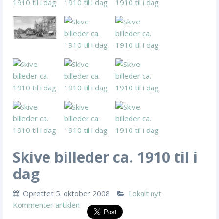
Skive billeder ca. 1910 til i
dag
Oprettet
5. oktober 2008
K
Lokalt nyt
Kommenter artiklen
a
t