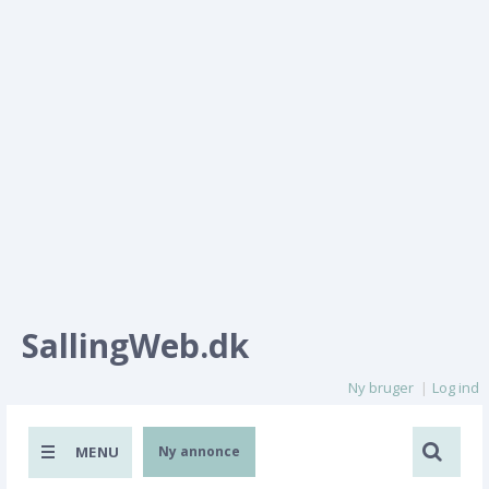
SallingWeb.dk
Ny bruger
Log ind
MENU
Ny annonce