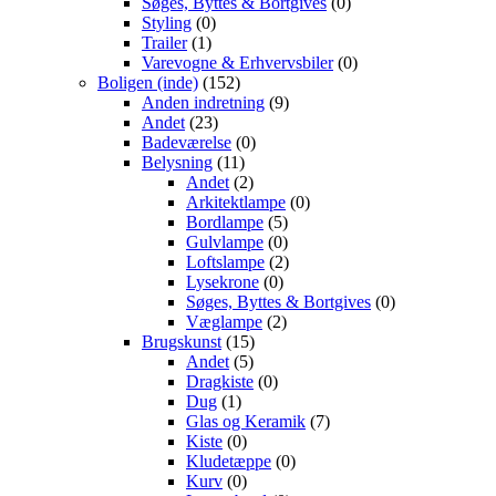
Søges, Byttes & Bortgives
(0)
Styling
(0)
Trailer
(1)
Varevogne & Erhvervsbiler
(0)
Boligen (inde)
(152)
Anden indretning
(9)
Andet
(23)
Badeværelse
(0)
Belysning
(11)
Andet
(2)
Arkitektlampe
(0)
Bordlampe
(5)
Gulvlampe
(0)
Loftslampe
(2)
Lysekrone
(0)
Søges, Byttes & Bortgives
(0)
Væglampe
(2)
Brugskunst
(15)
Andet
(5)
Dragkiste
(0)
Dug
(1)
Glas og Keramik
(7)
Kiste
(0)
Kludetæppe
(0)
Kurv
(0)