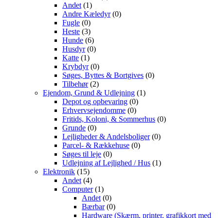
Andet
(1)
Andre Kæledyr
(0)
Fugle
(0)
Heste
(3)
Hunde
(6)
Husdyr
(0)
Katte
(1)
Krybdyr
(0)
Søges, Byttes & Bortgives
(0)
Tilbehør
(2)
Ejendom, Grund & Udlejning
(1)
Depot og opbevaring
(0)
Erhvervsejendomme
(0)
Fritids, Koloni, & Sommerhus
(0)
Grunde
(0)
Lejligheder & Andelsboliger
(0)
Parcel- & Rækkehuse
(0)
Søges til leje
(0)
Udlejning af Lejlighed / Hus
(1)
Elektronik
(15)
Andet
(4)
Computer
(1)
Andet
(0)
Bærbar
(0)
Hardware (Skærm, printer, grafikkort med