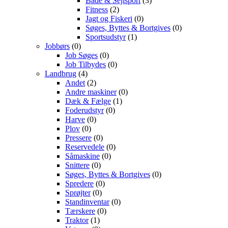
Både & Sejlsport
(3)
Fitness
(2)
Jagt og Fiskeri
(0)
Søges, Byttes & Bortgives
(0)
Sportsudstyr
(1)
Jobbørs
(0)
Job Søges
(0)
Job Tilbydes
(0)
Landbrug
(4)
Andet
(2)
Andre maskiner
(0)
Dæk & Fælge
(1)
Foderudstyr
(0)
Harve
(0)
Plov
(0)
Pressere
(0)
Reservedele
(0)
Såmaskine
(0)
Snittere
(0)
Søges, Byttes & Bortgives
(0)
Spredere
(0)
Sprøjter
(0)
Standinventar
(0)
Tærskere
(0)
Traktor
(1)