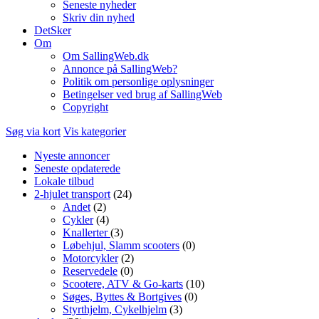
Seneste nyheder
Skriv din nyhed
DetSker
Om
Om SallingWeb.dk
Annonce på SallingWeb?
Politik om personlige oplysninger
Betingelser ved brug af SallingWeb
Copyright
Søg via kort
Vis kategorier
Nyeste annoncer
Seneste opdaterede
Lokale tilbud
2-hjulet transport
(24)
Andet
(2)
Cykler
(4)
Knallerter
(3)
Løbehjul, Slamm scooters
(0)
Motorcykler
(2)
Reservedele
(0)
Scootere, ATV & Go-karts
(10)
Søges, Byttes & Bortgives
(0)
Styrthjelm, Cykelhjelm
(3)