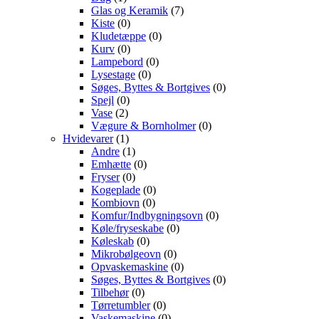
Glas og Keramik
(7)
Kiste
(0)
Kludetæppe
(0)
Kurv
(0)
Lampebord
(0)
Lysestage
(0)
Søges, Byttes & Bortgives
(0)
Spejl
(0)
Vase
(2)
Vægure & Bornholmer
(0)
Hvidevarer
(1)
Andre
(1)
Emhætte
(0)
Fryser
(0)
Kogeplade
(0)
Kombiovn
(0)
Komfur/Indbygningsovn
(0)
Køle/fryseskabe
(0)
Køleskab
(0)
Mikrobølgeovn
(0)
Opvaskemaskine
(0)
Søges, Byttes & Bortgives
(0)
Tilbehør
(0)
Tørretumbler
(0)
Vaskemaskine
(0)