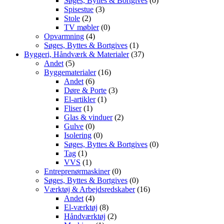
Søges, Byttes & Bortgives
(0)
Spisestue
(3)
Stole
(2)
TV møbler
(0)
Opvarmning
(4)
Søges, Byttes & Bortgives
(1)
Byggeri, Håndværk & Materialer
(37)
Andet
(5)
Byggematerialer
(16)
Andet
(6)
Døre & Porte
(3)
El-artikler
(1)
Fliser
(1)
Glas & vinduer
(2)
Gulve
(0)
Isolering
(0)
Søges, Byttes & Bortgives
(0)
Tag
(1)
VVS
(1)
Entreprenørmaskiner
(0)
Søges, Byttes & Bortgives
(0)
Værktøj & Arbejdsredskaber
(16)
Andet
(4)
El-værktøj
(8)
Håndværktøj
(2)