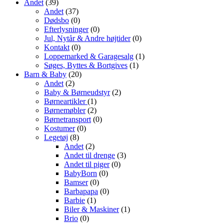
Andet
(39)
Andet
(37)
Dødsbo
(0)
Efterlysninger
(0)
Jul, Nytår & Andre højtider
(0)
Kontakt
(0)
Loppemarked & Garagesalg
(1)
Søges, Byttes & Bortgives
(1)
Barn & Baby
(20)
Andet
(2)
Baby & Børneudstyr
(2)
Børneartikler
(1)
Børnemøbler
(2)
Børnetransport
(0)
Kostumer
(0)
Legetøj
(8)
Andet
(2)
Andet til drenge
(3)
Andet til piger
(0)
BabyBorn
(0)
Bamser
(0)
Barbapapa
(0)
Barbie
(1)
Biler & Maskiner
(1)
Brio
(0)