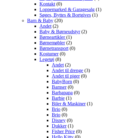
Kontakt
(0)
Loppemarked & Garagesalg
(1)
Søges, Byttes & Bortgives
(1)
Barn & Baby
(20)
Andet
(2)
Baby & Børneudstyr
(2)
Børneartikler
(1)
Børnemøbler
(2)
Børnetransport
(0)
Kostumer
(0)
Legetøj
(8)
Andet
(2)
Andet til drenge
(3)
Andet til piger
(0)
BabyBorn
(0)
Bamser
(0)
Barbapapa
(0)
Barbie
(1)
Biler & Maskiner
(1)
Brio
(0)
Brio
(0)
Disney
(0)
Dukker
(1)
Fisher Price
(0)
Hello Kitty
(0)