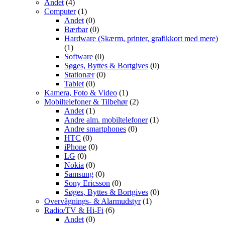
Andet
(4)
Computer
(1)
Andet
(0)
Bærbar
(0)
Hardware (Skærm, printer, grafikkort med mere)
(1)
Software
(0)
Søges, Byttes & Bortgives
(0)
Stationær
(0)
Tablet
(0)
Kamera, Foto & Video
(1)
Mobiltelefoner & Tilbehør
(2)
Andet
(1)
Andre alm. mobiltelefoner
(1)
Andre smartphones
(0)
HTC
(0)
iPhone
(0)
LG
(0)
Nokia
(0)
Samsung
(0)
Sony Ericsson
(0)
Søges, Byttes & Bortgives
(0)
Overvågnings- & Alarmudstyr
(1)
Radio/TV & Hi-Fi
(6)
Andet
(0)