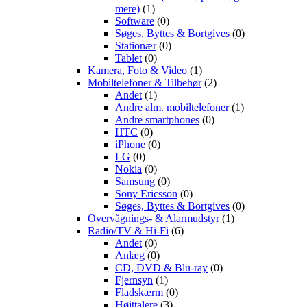
mere)
(1)
Software
(0)
Søges, Byttes & Bortgives
(0)
Stationær
(0)
Tablet
(0)
Kamera, Foto & Video
(1)
Mobiltelefoner & Tilbehør
(2)
Andet
(1)
Andre alm. mobiltelefoner
(1)
Andre smartphones
(0)
HTC
(0)
iPhone
(0)
LG
(0)
Nokia
(0)
Samsung
(0)
Sony Ericsson
(0)
Søges, Byttes & Bortgives
(0)
Overvågnings- & Alarmudstyr
(1)
Radio/TV & Hi-Fi
(6)
Andet
(0)
Anlæg
(0)
CD, DVD & Blu-ray
(0)
Fjernsyn
(1)
Fladskærm
(0)
Højttalere
(3)