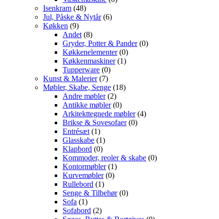
Isenkram
(48)
Jul, Påske & Nytår
(6)
Køkken
(9)
Andet
(8)
Gryder, Potter & Pander
(0)
Køkkenelementer
(0)
Køkkenmaskiner
(1)
Tupperware
(0)
Kunst & Malerier
(7)
Møbler, Skabe, Senge
(18)
Andre møbler
(2)
Antikke møbler
(0)
Arkitekttegnede møbler
(4)
Brikse & Sovesofaer
(0)
Entrésæt
(1)
Glasskabe
(1)
Klapbord
(0)
Kommoder, reoler & skabe
(0)
Kontormøbler
(1)
Kurvemøbler
(0)
Rullebord
(1)
Senge & Tilbehør
(0)
Sofa
(1)
Sofabord
(2)