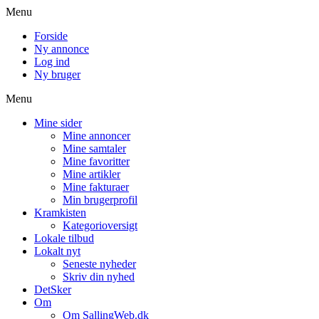
Menu
Forside
Ny annonce
Log ind
Ny bruger
Menu
Mine sider
Mine annoncer
Mine samtaler
Mine favoritter
Mine artikler
Mine fakturaer
Min brugerprofil
Kramkisten
Kategorioversigt
Lokale tilbud
Lokalt nyt
Seneste nyheder
Skriv din nyhed
DetSker
Om
Om SallingWeb.dk