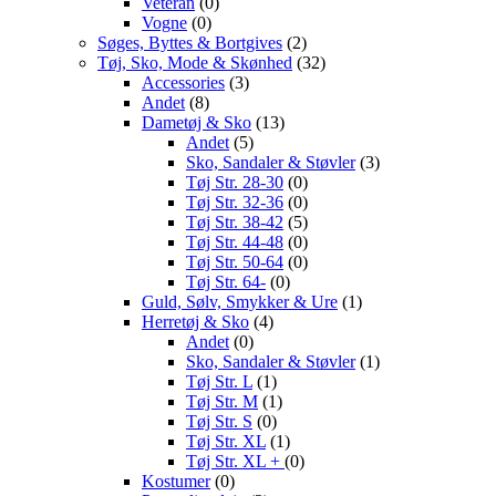
Veteran
(0)
Vogne
(0)
Søges, Byttes & Bortgives
(2)
Tøj, Sko, Mode & Skønhed
(32)
Accessories
(3)
Andet
(8)
Dametøj & Sko
(13)
Andet
(5)
Sko, Sandaler & Støvler
(3)
Tøj Str. 28-30
(0)
Tøj Str. 32-36
(0)
Tøj Str. 38-42
(5)
Tøj Str. 44-48
(0)
Tøj Str. 50-64
(0)
Tøj Str. 64-
(0)
Guld, Sølv, Smykker & Ure
(1)
Herretøj & Sko
(4)
Andet
(0)
Sko, Sandaler & Støvler
(1)
Tøj Str. L
(1)
Tøj Str. M
(1)
Tøj Str. S
(0)
Tøj Str. XL
(1)
Tøj Str. XL +
(0)
Kostumer
(0)