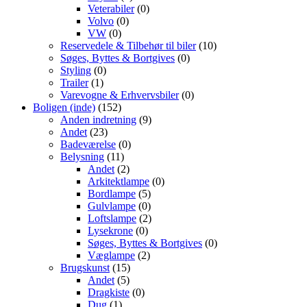
Veterabiler
(0)
Volvo
(0)
VW
(0)
Reservedele & Tilbehør til biler
(10)
Søges, Byttes & Bortgives
(0)
Styling
(0)
Trailer
(1)
Varevogne & Erhvervsbiler
(0)
Boligen (inde)
(152)
Anden indretning
(9)
Andet
(23)
Badeværelse
(0)
Belysning
(11)
Andet
(2)
Arkitektlampe
(0)
Bordlampe
(5)
Gulvlampe
(0)
Loftslampe
(2)
Lysekrone
(0)
Søges, Byttes & Bortgives
(0)
Væglampe
(2)
Brugskunst
(15)
Andet
(5)
Dragkiste
(0)
Dug
(1)