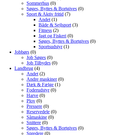
Sommerhus
(0)
Søges, Byttes & Bortgives
(0)
Sport & Aktiv fritid
(7)
Andet
(1)
Både & Sejlsport
(3)
Fitness
(2)
Jagt og Fiskeri
(0)
Søges, Byttes & Bortgives
(0)
Sportsudstyr
(1)
Jobbørs
(0)
Job Søges
(0)
Job Tilbydes
(0)
Landbrug
(4)
Andet
(2)
Andre maskiner
(0)
Dæk & Fælge
(1)
Foderudstyr
(0)
Harve
(0)
Plov
(0)
Pressere
(0)
Reservedele
(0)
Såmaskine
(0)
Snittere
(0)
Søges, Byttes & Bortgives
(0)
Spredere
(0)