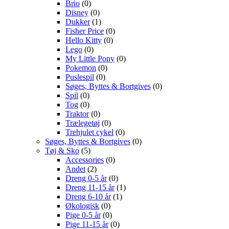
Brio
(0)
Disney
(0)
Dukker
(1)
Fisher Price
(0)
Hello Kitty
(0)
Lego
(0)
My Little Pony
(0)
Pokemon
(0)
Puslespil
(0)
Søges, Byttes & Bortgives
(0)
Spil
(0)
Tog
(0)
Traktor
(0)
Trælegetøj
(0)
Trehjulet cykel
(0)
Søges, Byttes & Bortgives
(0)
Tøj & Sko
(5)
Accessories
(0)
Andet
(2)
Dreng 0-5 år
(0)
Dreng 11-15 år
(1)
Dreng 6-10 år
(1)
Økologisk
(0)
Pige 0-5 år
(0)
Pige 11-15 år
(0)