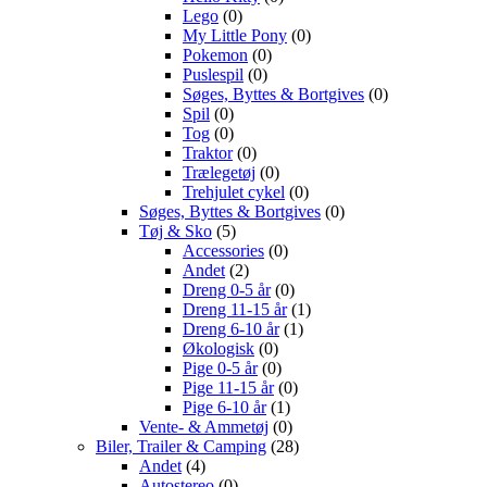
Lego
(0)
My Little Pony
(0)
Pokemon
(0)
Puslespil
(0)
Søges, Byttes & Bortgives
(0)
Spil
(0)
Tog
(0)
Traktor
(0)
Trælegetøj
(0)
Trehjulet cykel
(0)
Søges, Byttes & Bortgives
(0)
Tøj & Sko
(5)
Accessories
(0)
Andet
(2)
Dreng 0-5 år
(0)
Dreng 11-15 år
(1)
Dreng 6-10 år
(1)
Økologisk
(0)
Pige 0-5 år
(0)
Pige 11-15 år
(0)
Pige 6-10 år
(1)
Vente- & Ammetøj
(0)
Biler, Trailer & Camping
(28)
Andet
(4)
Autostereo
(0)