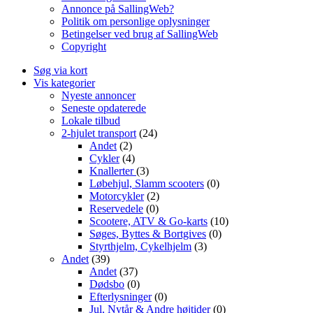
Annonce på SallingWeb?
Politik om personlige oplysninger
Betingelser ved brug af SallingWeb
Copyright
Søg via kort
Vis kategorier
Nyeste annoncer
Seneste opdaterede
Lokale tilbud
2-hjulet transport
(24)
Andet
(2)
Cykler
(4)
Knallerter
(3)
Løbehjul, Slamm scooters
(0)
Motorcykler
(2)
Reservedele
(0)
Scootere, ATV & Go-karts
(10)
Søges, Byttes & Bortgives
(0)
Styrthjelm, Cykelhjelm
(3)
Andet
(39)
Andet
(37)
Dødsbo
(0)
Efterlysninger
(0)
Jul, Nytår & Andre højtider
(0)