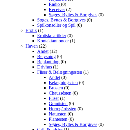
Radio
(0)
Receiver
(2)
Søges, Byttes & Bortgives
(0)
Søges, Byttes & Bortgives
(0)
Spilkonsoller og Spil
(0)
Erotik
(1)
Erotiske artikler
(0)
Kontaktannoncer
(1)
Haven
(22)
Andet
(12)
Belysning
(0)
Beplantning
(0)
Drivhus
(1)
Fliser & Belægningssten
(1)
Andet
(0)
Belægningssten
(0)
Brosten
(0)
Chaussésten
(0)
Fliser
(1)
Granitsten
(0)
Herregårdssten
(0)
Natursten
(0)
Plantesten
(0)
Søges, Byttes & Bortgives
(0)
Grill & udstyr
(1)