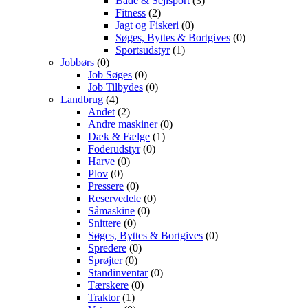
Både & Sejlsport
(3)
Fitness
(2)
Jagt og Fiskeri
(0)
Søges, Byttes & Bortgives
(0)
Sportsudstyr
(1)
Jobbørs
(0)
Job Søges
(0)
Job Tilbydes
(0)
Landbrug
(4)
Andet
(2)
Andre maskiner
(0)
Dæk & Fælge
(1)
Foderudstyr
(0)
Harve
(0)
Plov
(0)
Pressere
(0)
Reservedele
(0)
Såmaskine
(0)
Snittere
(0)
Søges, Byttes & Bortgives
(0)
Spredere
(0)
Sprøjter
(0)
Standinventar
(0)
Tærskere
(0)
Traktor
(1)