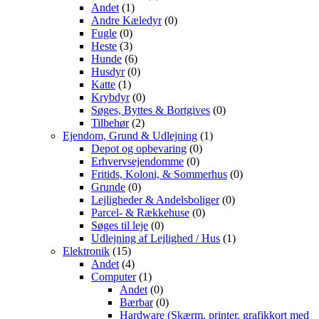
Andet
(1)
Andre Kæledyr
(0)
Fugle
(0)
Heste
(3)
Hunde
(6)
Husdyr
(0)
Katte
(1)
Krybdyr
(0)
Søges, Byttes & Bortgives
(0)
Tilbehør
(2)
Ejendom, Grund & Udlejning
(1)
Depot og opbevaring
(0)
Erhvervsejendomme
(0)
Fritids, Koloni, & Sommerhus
(0)
Grunde
(0)
Lejligheder & Andelsboliger
(0)
Parcel- & Rækkehuse
(0)
Søges til leje
(0)
Udlejning af Lejlighed / Hus
(1)
Elektronik
(15)
Andet
(4)
Computer
(1)
Andet
(0)
Bærbar
(0)
Hardware (Skærm, printer, grafikkort med