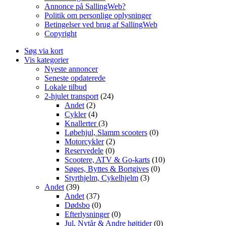
Annonce på SallingWeb?
Politik om personlige oplysninger
Betingelser ved brug af SallingWeb
Copyright
Søg via kort
Vis kategorier
Nyeste annoncer
Seneste opdaterede
Lokale tilbud
2-hjulet transport
(24)
Andet
(2)
Cykler
(4)
Knallerter
(3)
Løbehjul, Slamm scooters
(0)
Motorcykler
(2)
Reservedele
(0)
Scootere, ATV & Go-karts
(10)
Søges, Byttes & Bortgives
(0)
Styrthjelm, Cykelhjelm
(3)
Andet
(39)
Andet
(37)
Dødsbo
(0)
Efterlysninger
(0)
Jul, Nytår & Andre højtider
(0)