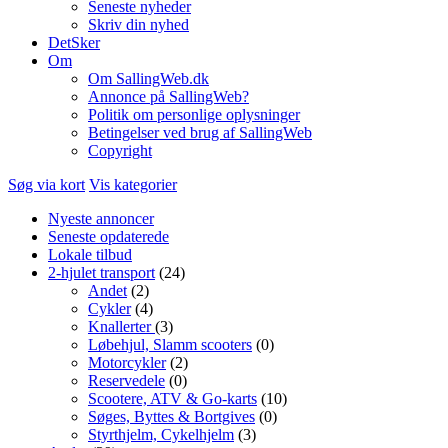
Seneste nyheder
Skriv din nyhed
DetSker
Om
Om SallingWeb.dk
Annonce på SallingWeb?
Politik om personlige oplysninger
Betingelser ved brug af SallingWeb
Copyright
Søg via kort
Vis kategorier
Nyeste annoncer
Seneste opdaterede
Lokale tilbud
2-hjulet transport
(24)
Andet
(2)
Cykler
(4)
Knallerter
(3)
Løbehjul, Slamm scooters
(0)
Motorcykler
(2)
Reservedele
(0)
Scootere, ATV & Go-karts
(10)
Søges, Byttes & Bortgives
(0)
Styrthjelm, Cykelhjelm
(3)