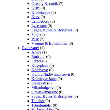
Glas og Keramik
(7)
Kiste
(0)
Kludetæppe
(0)
Kurv
(0)
Lampebord
(0)
Lysestage
(0)
Søges, Byttes & Bortgives
(0)
Spejl
(0)
Vase
(2)
Vægure & Bornholmer
(0)
Hvidevarer
(1)
Andre
(1)
Emhætte
(0)
Fryser
(0)
Kogeplade
(0)
Kombiovn
(0)
Komfur/Indbygningsovn
(0)
Køle/fryseskabe
(0)
Køleskab
(0)
Mikrobølgeovn
(0)
Opvaskemaskine
(0)
Søges, Byttes & Bortgives
(0)
Tilbehør
(0)
Tørretumbler
(0)
Vaskemaskine
(0)