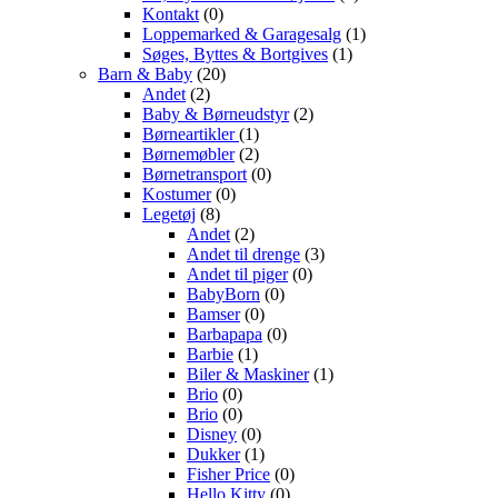
Kontakt
(0)
Loppemarked & Garagesalg
(1)
Søges, Byttes & Bortgives
(1)
Barn & Baby
(20)
Andet
(2)
Baby & Børneudstyr
(2)
Børneartikler
(1)
Børnemøbler
(2)
Børnetransport
(0)
Kostumer
(0)
Legetøj
(8)
Andet
(2)
Andet til drenge
(3)
Andet til piger
(0)
BabyBorn
(0)
Bamser
(0)
Barbapapa
(0)
Barbie
(1)
Biler & Maskiner
(1)
Brio
(0)
Brio
(0)
Disney
(0)
Dukker
(1)
Fisher Price
(0)
Hello Kitty
(0)