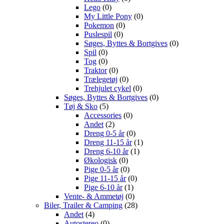
Lego
(0)
My Little Pony
(0)
Pokemon
(0)
Puslespil
(0)
Søges, Byttes & Bortgives
(0)
Spil
(0)
Tog
(0)
Traktor
(0)
Trælegetøj
(0)
Trehjulet cykel
(0)
Søges, Byttes & Bortgives
(0)
Tøj & Sko
(5)
Accessories
(0)
Andet
(2)
Dreng 0-5 år
(0)
Dreng 11-15 år
(1)
Dreng 6-10 år
(1)
Økologisk
(0)
Pige 0-5 år
(0)
Pige 11-15 år
(0)
Pige 6-10 år
(1)
Vente- & Ammetøj
(0)
Biler, Trailer & Camping
(28)
Andet
(4)
Autostereo
(0)