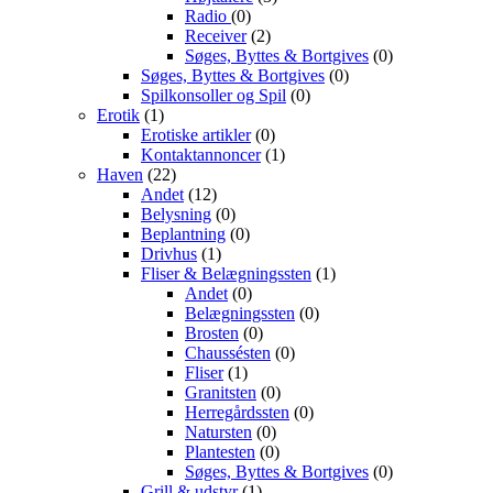
Radio
(0)
Receiver
(2)
Søges, Byttes & Bortgives
(0)
Søges, Byttes & Bortgives
(0)
Spilkonsoller og Spil
(0)
Erotik
(1)
Erotiske artikler
(0)
Kontaktannoncer
(1)
Haven
(22)
Andet
(12)
Belysning
(0)
Beplantning
(0)
Drivhus
(1)
Fliser & Belægningssten
(1)
Andet
(0)
Belægningssten
(0)
Brosten
(0)
Chaussésten
(0)
Fliser
(1)
Granitsten
(0)
Herregårdssten
(0)
Natursten
(0)
Plantesten
(0)
Søges, Byttes & Bortgives
(0)
Grill & udstyr
(1)