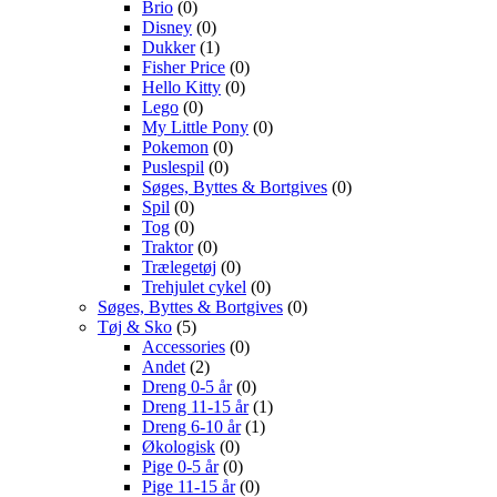
Brio
(0)
Disney
(0)
Dukker
(1)
Fisher Price
(0)
Hello Kitty
(0)
Lego
(0)
My Little Pony
(0)
Pokemon
(0)
Puslespil
(0)
Søges, Byttes & Bortgives
(0)
Spil
(0)
Tog
(0)
Traktor
(0)
Trælegetøj
(0)
Trehjulet cykel
(0)
Søges, Byttes & Bortgives
(0)
Tøj & Sko
(5)
Accessories
(0)
Andet
(2)
Dreng 0-5 år
(0)
Dreng 11-15 år
(1)
Dreng 6-10 år
(1)
Økologisk
(0)
Pige 0-5 år
(0)
Pige 11-15 år
(0)