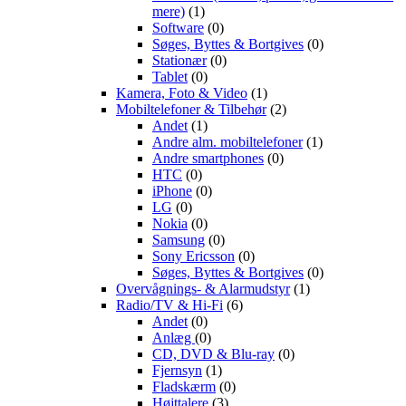
mere)
(1)
Software
(0)
Søges, Byttes & Bortgives
(0)
Stationær
(0)
Tablet
(0)
Kamera, Foto & Video
(1)
Mobiltelefoner & Tilbehør
(2)
Andet
(1)
Andre alm. mobiltelefoner
(1)
Andre smartphones
(0)
HTC
(0)
iPhone
(0)
LG
(0)
Nokia
(0)
Samsung
(0)
Sony Ericsson
(0)
Søges, Byttes & Bortgives
(0)
Overvågnings- & Alarmudstyr
(1)
Radio/TV & Hi-Fi
(6)
Andet
(0)
Anlæg
(0)
CD, DVD & Blu-ray
(0)
Fjernsyn
(1)
Fladskærm
(0)
Højttalere
(3)