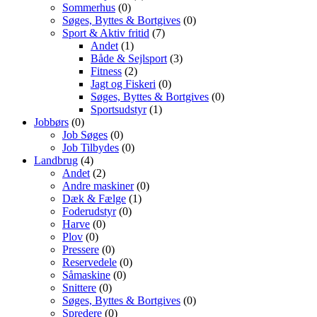
Sommerhus
(0)
Søges, Byttes & Bortgives
(0)
Sport & Aktiv fritid
(7)
Andet
(1)
Både & Sejlsport
(3)
Fitness
(2)
Jagt og Fiskeri
(0)
Søges, Byttes & Bortgives
(0)
Sportsudstyr
(1)
Jobbørs
(0)
Job Søges
(0)
Job Tilbydes
(0)
Landbrug
(4)
Andet
(2)
Andre maskiner
(0)
Dæk & Fælge
(1)
Foderudstyr
(0)
Harve
(0)
Plov
(0)
Pressere
(0)
Reservedele
(0)
Såmaskine
(0)
Snittere
(0)
Søges, Byttes & Bortgives
(0)
Spredere
(0)