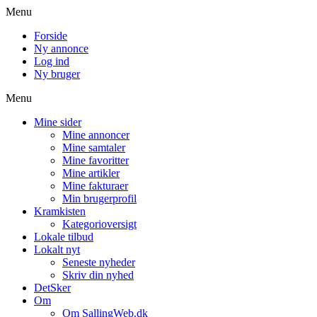
Menu
Forside
Ny annonce
Log ind
Ny bruger
Menu
Mine sider
Mine annoncer
Mine samtaler
Mine favoritter
Mine artikler
Mine fakturaer
Min brugerprofil
Kramkisten
Kategorioversigt
Lokale tilbud
Lokalt nyt
Seneste nyheder
Skriv din nyhed
DetSker
Om
Om SallingWeb.dk