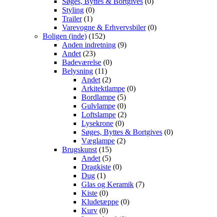
Søges, Byttes & Bortgives
(0)
Styling
(0)
Trailer
(1)
Varevogne & Erhvervsbiler
(0)
Boligen (inde)
(152)
Anden indretning
(9)
Andet
(23)
Badeværelse
(0)
Belysning
(11)
Andet
(2)
Arkitektlampe
(0)
Bordlampe
(5)
Gulvlampe
(0)
Loftslampe
(2)
Lysekrone
(0)
Søges, Byttes & Bortgives
(0)
Væglampe
(2)
Brugskunst
(15)
Andet
(5)
Dragkiste
(0)
Dug
(1)
Glas og Keramik
(7)
Kiste
(0)
Kludetæppe
(0)
Kurv
(0)