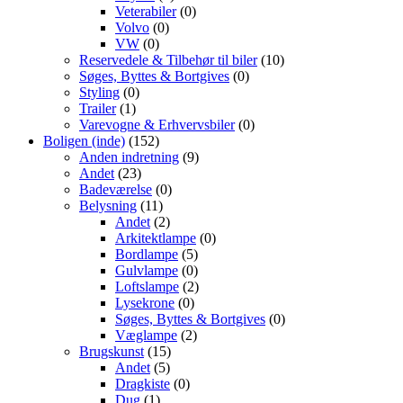
Veterabiler
(0)
Volvo
(0)
VW
(0)
Reservedele & Tilbehør til biler
(10)
Søges, Byttes & Bortgives
(0)
Styling
(0)
Trailer
(1)
Varevogne & Erhvervsbiler
(0)
Boligen (inde)
(152)
Anden indretning
(9)
Andet
(23)
Badeværelse
(0)
Belysning
(11)
Andet
(2)
Arkitektlampe
(0)
Bordlampe
(5)
Gulvlampe
(0)
Loftslampe
(2)
Lysekrone
(0)
Søges, Byttes & Bortgives
(0)
Væglampe
(2)
Brugskunst
(15)
Andet
(5)
Dragkiste
(0)
Dug
(1)