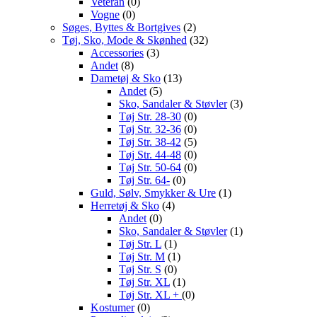
Veteran
(0)
Vogne
(0)
Søges, Byttes & Bortgives
(2)
Tøj, Sko, Mode & Skønhed
(32)
Accessories
(3)
Andet
(8)
Dametøj & Sko
(13)
Andet
(5)
Sko, Sandaler & Støvler
(3)
Tøj Str. 28-30
(0)
Tøj Str. 32-36
(0)
Tøj Str. 38-42
(5)
Tøj Str. 44-48
(0)
Tøj Str. 50-64
(0)
Tøj Str. 64-
(0)
Guld, Sølv, Smykker & Ure
(1)
Herretøj & Sko
(4)
Andet
(0)
Sko, Sandaler & Støvler
(1)
Tøj Str. L
(1)
Tøj Str. M
(1)
Tøj Str. S
(0)
Tøj Str. XL
(1)
Tøj Str. XL +
(0)
Kostumer
(0)