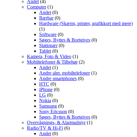
Andet
(4)
Computer
(1)
Andet
(0)
Bærbar
(0)
Hardware (Skærm, printer, grafikkort med mere)
(1)
Software
(0)
Søges, Byttes & Bortgives
(0)
Stationær
(0)
Tablet
(0)
Kamera, Foto & Video
(1)
Mobiltelefoner & Tilbehør
(2)
Andet
(1)
Andre alm. mobiltelefoner
(1)
Andre smartphones
(0)
HTC
(0)
iPhone
(0)
LG
(0)
Nokia
(0)
Samsung
(0)
Sony Ericsson
(0)
Søges, Byttes & Bortgives
(0)
Overvågnings- & Alarmudstyr
(1)
Radio/TV & Hi-Fi
(6)
Andet
(0)