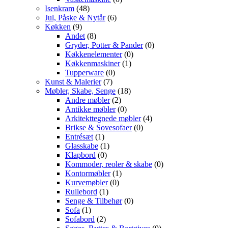
Isenkram
(48)
Jul, Påske & Nytår
(6)
Køkken
(9)
Andet
(8)
Gryder, Potter & Pander
(0)
Køkkenelementer
(0)
Køkkenmaskiner
(1)
Tupperware
(0)
Kunst & Malerier
(7)
Møbler, Skabe, Senge
(18)
Andre møbler
(2)
Antikke møbler
(0)
Arkitekttegnede møbler
(4)
Brikse & Sovesofaer
(0)
Entrésæt
(1)
Glasskabe
(1)
Klapbord
(0)
Kommoder, reoler & skabe
(0)
Kontormøbler
(1)
Kurvemøbler
(0)
Rullebord
(1)
Senge & Tilbehør
(0)
Sofa
(1)
Sofabord
(2)