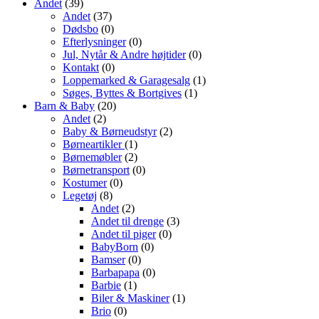
Andet
(39)
Andet
(37)
Dødsbo
(0)
Efterlysninger
(0)
Jul, Nytår & Andre højtider
(0)
Kontakt
(0)
Loppemarked & Garagesalg
(1)
Søges, Byttes & Bortgives
(1)
Barn & Baby
(20)
Andet
(2)
Baby & Børneudstyr
(2)
Børneartikler
(1)
Børnemøbler
(2)
Børnetransport
(0)
Kostumer
(0)
Legetøj
(8)
Andet
(2)
Andet til drenge
(3)
Andet til piger
(0)
BabyBorn
(0)
Bamser
(0)
Barbapapa
(0)
Barbie
(1)
Biler & Maskiner
(1)
Brio
(0)