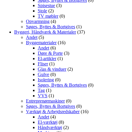
Søges, Byttes & Bortgives
(0)
Spisestue
(3)
Stole
(2)
TV møbler
(0)
Opvarmning
(4)
Søges, Byttes & Bortgives
(1)
Byggeri, Håndværk & Materialer
(37)
Andet
(5)
Byggematerialer
(16)
Andet
(6)
Døre & Porte
(3)
El-artikler
(1)
Fliser
(1)
Glas & vinduer
(2)
Gulve
(0)
Isolering
(0)
Søges, Byttes & Bortgives
(0)
Tag
(1)
VVS
(1)
Entreprenørmaskiner
(0)
Søges, Byttes & Bortgives
(0)
Værktøj & Arbejdsredskaber
(16)
Andet
(4)
El-værktøj
(8)
Håndværktøj
(2)