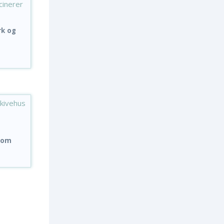
rk og
n om