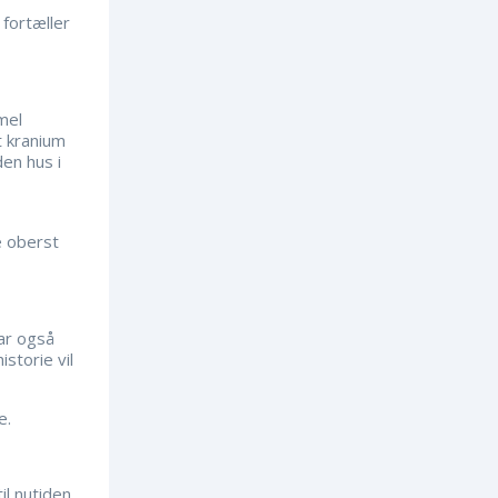
 fortæller
mel
t kranium
en hus i
e oberst
ar også
storie vil
e.
l nutiden.