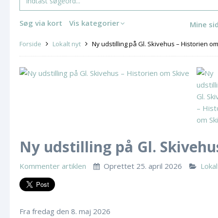
Søg via kort
Vis kategorier
Mine si
Forside
Lokalt nyt
Ny udstilling på Gl. Skivehus – Historien o
Ny udstilling på Gl. Skivehu
Kommenter artiklen
Oprettet
25. april 2026
K
Lokal
a
t
e
Fra fredag den 8. maj 2026
g