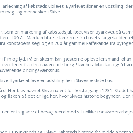
i anledning af købstadsjubilæet. Byarkivet åbner en udstilling, der
m magt og mennesker i Skive.
fier. Som en markering af købstadsjubilæet viser Byarkivet på Gam
flere 100 år. Man kan bl.a. se lænkerne fra husets fangekælder, e
et fra købstadens segl og en 200 år gammel kaffekande fra byfoged
i film og lyd. På en skærm kan gæsterne opleve lensmand Johan
 over lenet fra den daværende borg Skivehus. Man kan også hør
 nuværende bindingsværkshus.
ve Byarkiv at lave en udstilling her i Skives ældste hus.
rd. Her blev navnet Skive nævnt for første gang i 1231. Stedet h
g fisken. Så det er lige her, hvor Skives historie begynder. Den hi
uen er i sig selv et besøg værd med sit unikke træskærerarbejd
d 11 punktnedslag i Skive Købstads historie fra middelalderen ti