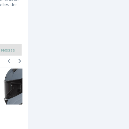
ælles der
Næste
SMK Bionic matsort eller Nardo
Grå
Full-face hjelm med UV-bestandigt visi
r. Interiør i aftageligt, vaskbart og aller
givenligt...
698,-
KB Motorservice A/S