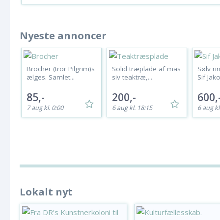
Nyeste annoncer
Brocher (tror Pilgrim)s
Solid træplade af mas
Sølv ri
ælges. Samlet...
siv teaktræ,...
Sif Jako
85,-
200,-
600,
7 aug kl. 0:00
6 aug kl. 18:15
6 aug kl
Lokalt nyt