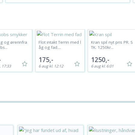
ng og ørerinfra
Flot intakt Terrin med l
Kran spil nyt pris PR. S
bs...
åg og fad....
TK. 1250kr...
-
175,-
1250,-
. 17:33
6 aug kl. 12:12
6 aug kl. 6:01