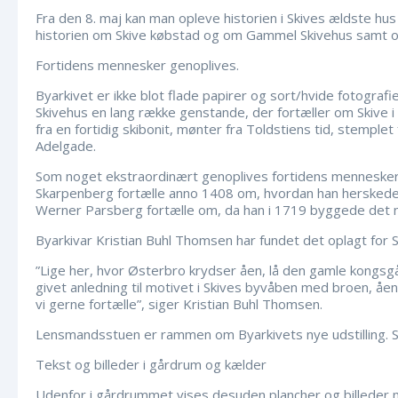
o
Fra den 8. maj kan man opleve historien i Skives ældste hus 
r
historien om Skive købstad og om Gammel Skivehus samt o
i
Fortidens mennesker genoplives.
e
Byarkivet er ikke blot flade papirer og sort/hvide fotogra
r
Skivehus en lang række genstande, der fortæller om Skive i 
fra en fortidig skibonit, mønter fra Toldstiens tid, stempl
Adelgade.
Som noget ekstraordinært genoplives fortidens mennesker 
Skarpenberg fortælle anno 1408 om, hvordan han herskede
Werner Parsberg fortælle om, da han i 1719 byggede det
Byarkivar Kristian Buhl Thomsen har fundet det oplagt for Ski
”Lige her, hvor Østerbro krydser åen, lå den gamle kongsgå
givet anledning til motivet i Skives byvåben med broen, åen o
vi gerne fortælle”, siger Kristian Buhl Thomsen.
Lensmandsstuen er rammen om Byarkivets nye udstilling. St
Tekst og billeder i gårdrum og kælder
Udenfor i gårdrummet vises desuden plancher og billeder me