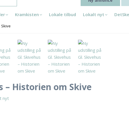
Ny annonce
der
Kramkisten
Lokale tilbud
Lokalt nyt
DetSke
m Skive
s – Historien om Skive
t nyt